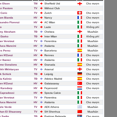
n Olsen
TM
Sheffield Utd
Cho mượn
er Pastore
TV
Without Club
 Coric
TV
Zurich
Cho mượn
iam Bianda
HV
Nancy
Cho mượn
sandro Florenzi
HV
AC Milan
Cho mượn
ro
TV
Lazio
Không phí
my Abraham
TĐ
Chelsea
Mua/bán
 Dzeko
TĐ
Inter Milan
Không phí
an Veretout
TV
Fiorentina
Mua/bán
luca Mancini
HV
Atalanta
Mua/bán
es Perez
TV
Barcelona
Mua/bán
en N'Zonzi
HV
Rennes
Cho mượn
r Ibanez
HV
Atalanta
Cho mượn
ime Gonalons
HV
Granada
Cho mượn
ikh Mkhitaryan
TV
Arsenal
Cho mượn
ik Schick
TĐ
Leipzig
Cho mượn
la Kalinic
TĐ
Atletico Madrid
Cho mượn
en N'Zonzi
HV
Galatasaray
Cho mượn
 Karsdorp
HV
Feyenoord
Cho mượn
 Capradossi
HV
Spezia Calcio
an Veretout
TV
Fiorentina
Cho mượn
luca Mancini
HV
Atalanta
Cho mượn
ele Verde
TV
AEK Athens
Mua/bán
han El Shaarawy
TV
SH Shenhua
Mua/bán
 Sadiq
TĐ
Partizan Belgrade
Cho mượn