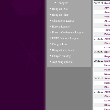
Thống kê
08/2021
Robi
Javi
Bóng đá Đức
Ante
Bóng đá Pháp
Will
Champions League
Ales
Ped
Europa League
Tam
Europa Conference League
Edin
UEFA Nations League
07/2020
Jord
Gian
Các giải khác
Carl
Bóng đá Việt Nam
01/2020
Stev
Chuyển nhượng
Roge
09/2019
Max
Xếp hạng quốc tế
Henr
Patr
Niko
08/2019
Stev
Rick
Elio
07/2019
Jord
Gian
Dani
Step
Umar