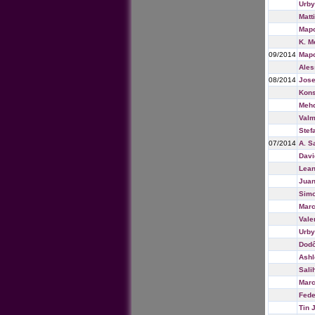
Urb
Matt
Map
K. M
09/2014
Map
Ales
08/2014
Jose
Kons
Mehd
Valm
Stef
07/2014
A. S
Davi
Lean
Juan
Simo
Marc
Vale
Urb
Dod
Ashl
Sali
Marc
Fede
Tin 