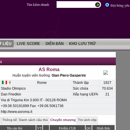
Tìm kiếm nhanh
Đội bóng yêu 
Ữ LIỆU
LIVE SCORE
DIỄN ĐÀN
KHO LƯU TRỮ
a
AS Roma
Huấn luyện viên trưởng:
Gian Piero Gasperini
Rome
Thành lập
1927
Ý
Stadio Olimpico
Sức chứa
70.634
Dan Friedkin
Xếp hạng UEFA
21
Via di Trigoria Km 3.600 IT - 00128 ROMA
+39.06.50191899 Fax: +39.06.5061736
http://www.asroma.it
Thống kê
Danh sách cầu thủ
Chuyển nhượng
Tin-ảnh-clip
Tên cầu thủ
VT
Đi/đến CLB
QG
Hình thức