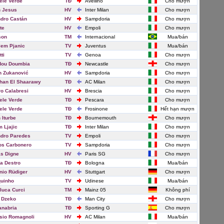
ele Verde
TĐ
Avellino
Cho mượn
 Jesus
HV
Inter Milan
Cho mượn
dro Castán
HV
Sampdoria
Cho mượn
te
HV
Empoli
Cho mượn
son
TM
Internacional
Mua/bán
lem Pjanic
TV
Juventus
Mua/bán
ti
TV
Genoa
Cho mượn
dou Doumbia
TĐ
Newcastle
Cho mượn
n Zukanović
HV
Sampdoria
Cho mượn
han El Shaarawy
TĐ
AC Milan
Cho mượn
ro Calabresi
HV
Brescia
Cho mượn
ele Verde
TĐ
Pescara
Cho mượn
ele Verde
TĐ
Frosinone
Hết hạn mượn
 Iturbe
TĐ
Bournemouth
Cho mượn
 Ljajic
TĐ
Inter Milan
Cho mượn
dro Paredes
TV
Empoli
Cho mượn
os Carbonero
TV
Sampdoria
Cho mượn
s Digne
HV
Paris SG
Cho mượn
ia Destro
TĐ
Bologna
Mua/bán
nio Rüdiger
HV
Stuttgart
Cho mượn
uinho
TV
Udinese
Mua/bán
luca Curci
TM
Mainz 05
Không phí
 Dzeko
TĐ
Man City
Cho mượn
anabria
TĐ
Sporting G
Cho mượn
sio Romagnoli
HV
AC Milan
Mua/bán