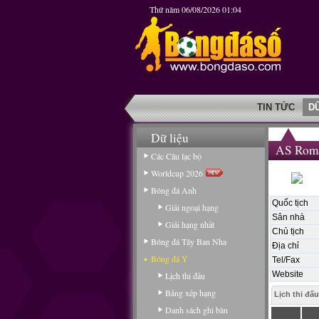
Thứ năm 06/08/2026 01:04
TIN TỨC
D
Dữ liệu
AS Rom
Các Câu lạc bộ
Worldcup 2026
Bóng đá Anh
Quốc tịch
Giải ngoại hạng
Sân nhà
Giải hạng nhất
Chủ tịch
Bóng đá Tây Ban Nha
Địa chỉ
Bóng đá Ý
Tel/Fax
Website
Lịch thi đấu
Bảng xếp hạng
Lịch thi đấu
Danh sách ghi bàn