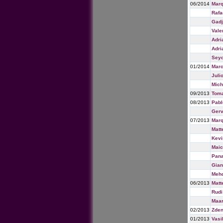
06/2014
Marq
Rafa
Gadj
Vale
Adri
Adri
Seyd
01/2014
Marc
Juli
Mich
09/2013
Tom
08/2013
Pabl
Gerv
07/2013
Marq
Matt
Kevi
Maic
Pana
Gian
Mehd
06/2013
Matt
Rudi
Maar
02/2013
Zde
01/2013
Vasi