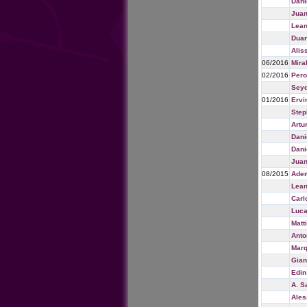
Dani
Juan
Lean
Duar
Alis
06/2016
Mira
02/2016
Perot
Sey
01/2016
Ervi
Step
Artu
Dani
Dani
Juan
08/2015
Adem
Lean
Carl
Luca
Matt
Anto
Marq
Gian
Edin
A. S
Ales