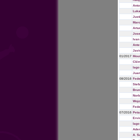
Anto
Luka
Just
Marc
Artu
Jose
Ivan
Ante
Javi
01/2017
Mou
Clém
Iago
Juan
08/2016
Fede
Stef
Brun
Norb
Wojc
Fede
07/2016
Peta
Ervi
Iago
Adem
A. S