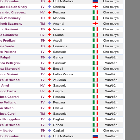
dou Doumbia
TĐ
CSKA Moskva
Cho mượn
amed Salah Ghaly
TV
Chelsea
Cho mượn
sandro Crescenzi
HV
Pescara
Cho mượn
š Vestenický
TĐ
Modena
Cho mượn
iech Szczesny
TM
Arsenal
Cho mượn
ano Pettinari
TĐ
Vicenza
Cho mượn
ro Calabresi
HV
Livorno
Cho mượn
o Frediani
TĐ
Ascoli
Cho mượn
ele Verde
TĐ
Frosinone
Cho mượn
eo Politano
TV
Sassuolo
Cho mượn
 Falqué
TĐ
Genoa
Mua/bán
nzo Pellegrini
TV
Sassuolo
Mua/bán
sz Skorupski
TM
Empoli
Cho mượn
rico Viviani
TV
Hellas Verona
Mua/bán
ea Bertolacci
TV
AC Milan
Mua/bán
 Antei
HV
Sassuolo
Mua/bán
rico Barba
HV
Empoli
Mua/bán
luca Caprari
TV
Pescara
Mua/bán
eo Politano
TV
Pescara
Mua/bán
an Stoian
TV
Chievo
Mua/bán
luca Curci
TM
Sassuolo
Mua/bán
a Nainggolan
TV
Cagliari
Mua/bán
ea Bertolacci
TV
Genoa
Mua/bán
or Ibarbo
TĐ
Cagliari
Cho mượn
dou Doumbia
TĐ
CSKA Moskva
Mua/bán