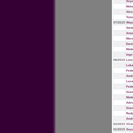
Sey
Moh
Ales
Tomá
07/2015
Wojc
Stef
Artu
Marc
Dani
Matt
Iago
06/2015
Lore
Luka
Fede
Andr
Luca
Fede
Gian
Matt
Adri
Gian
Radj
Andr
02/2015
Víct
01/2015
Sey