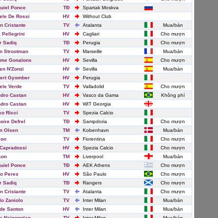
uiel Ponce
TĐ
Spartak Moskva
ele De Rossi
HV
Without Club
n Cristante
TV
Atalanta
Mua/bán
 Pellegrini
HV
Cagliari
Cho mượn
 Sadiq
TĐ
Perugia
Cho mượn
n Strootman
TV
Marseille
Mua/bán
ime Gonalons
HV
Sevilla
Cho mượn
en N'Zonzi
HV
Sevilla
Mua/bán
ert Gyomber
HV
Perugia
ele Verde
TV
Valladolid
Cho mượn
dro Castan
HV
Vasco da Gama
Không phí
dro Castan
HV
WIT Georgia
eo Ricci
TV
Spezia Calcio
oire Defrel
TĐ
Sampdoria
Cho mượn
n Olsen
TM
Kobenhavn
Mua/bán
son
TV
Fiorentina
Cho mượn
 Capradossi
HV
Spezia Calcio
Cho mượn
son
TM
Liverpool
Mua/bán
uiel Ponce
TĐ
AEK Athens
Cho mượn
o Peres
HV
São Paulo
Cho mượn
 Sadiq
TĐ
Rangers
Cho mượn
n Cristante
TV
Atalanta
Cho mượn
lo Zaniolo
TV
Inter Milan
Mua/bán
de Santon
HV
Inter Milan
Mua/bán
a Nainggolan
TV
Inter Milan
Mua/bán