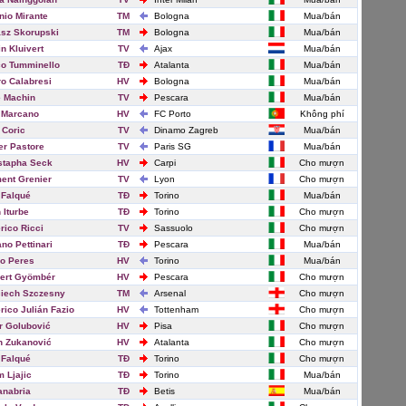
nio Mirante
TM
Bologna
Mua/bán
sz Skorupski
TM
Bologna
Mua/bán
in Kluivert
TV
Ajax
Mua/bán
o Tumminello
TĐ
Atalanta
Mua/bán
ro Calabresi
HV
Bologna
Mua/bán
 Machin
TV
Pescara
Mua/bán
 Marcano
HV
FC Porto
Không phí
 Coric
TV
Dinamo Zagreb
Mua/bán
er Pastore
TV
Paris SG
Mua/bán
stapha Seck
HV
Carpi
Cho mượn
ent Grenier
TV
Lyon
Cho mượn
 Falqué
TĐ
Torino
Mua/bán
 Iturbe
TĐ
Torino
Cho mượn
rico Ricci
TV
Sassuolo
Cho mượn
ano Pettinari
TĐ
Pescara
Mua/bán
o Peres
HV
Torino
Mua/bán
ert Gyömbér
HV
Pescara
Cho mượn
iech Szczesny
TM
Arsenal
Cho mượn
rico Julián Fazio
HV
Tottenham
Cho mượn
r Golubović
HV
Pisa
Cho mượn
n Zukanović
HV
Atalanta
Cho mượn
 Falqué
TĐ
Torino
Cho mượn
 Ljajic
TĐ
Torino
Mua/bán
anabria
TĐ
Betis
Mua/bán