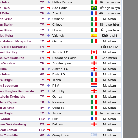
uinho
TV
Hellas Verona
Hết hạn mượn
el Tolói
HV
São Paulo
Hết hạn mượn
i Tallo
TĐ
Ajaccio
Hết hạn mượn
rio Verre
TV
Udinese
Mua/bán
an Stojan
TV
Chievo
Đồng sở hữu
an Stoian
TV
Chievo
Đồng sở hữu
ou Keita
TV
Valencia
Không phí
o Antonio Marquinho
TV
Genoa
Mua/bán
o Sergio Bertagnoli
TM
Hết hạn HĐ
ael Bradley
TV
Toronto FC
Mua/bán
as Svedkauskas
TM
Paganese Calcio
Cho mượn
o Osvaldo
TĐ
Southampton
Mua/bán
inho
TĐ
Arsenal FC
Mua/bán
uinhos
HV
Paris SG
Mua/bán
eo Brighi
TV
Torino
Mua/bán
n Strootman
TV
PSV
Mua/bán
on Douglas Sisenando
HV
Man City
Mua/bán
giotis Tachtsidis
TV
Genoa
Mua/bán
luca Caprari
TĐ
Pescara
Mua/bán
i Benatia
HV
Udinese
Mua/bán
eo Brighi
TV
Torino
Hết hạn mượn
 Garcia
HLV
Lille
Mua/bán
ten Stekelenburg
TM
Fulham
Mua/bán
neck Zeman
HLV
Thôi
lis Torosidis
HV
Olympiacos
Mua/bán