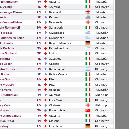
y Emanuelson
TV
Atalanta
Mua/bán
ia Destro
TĐ
AC Milan
Cho mượn
ou Yanga-Mbiwa
HV
Newcastle
Mua/bán
éndez
TĐ
Peñarol
Mua/bán
ou Yanga-Mbiwa
HV
Newcastle
Cho mượn
sio Romagnoli
HV
Sampdoria
Cho mượn
 Holebas
HV
Olympiacos
Mua/bán
tantinos Manolas
HV
Olympiacos
Mua/bán
i Benatia
HV
Bayern Munchen
Mua/bán
ir Berisha
TV
Panathinaikos
Cho mượn
ano Pettinari
TĐ
Latina
Cho mượn
anabria
TĐ
Sassuolo
Mua/bán
de Astori
HV
Cagliari
Cho mượn
dro Paredes
TV
Boca Juniors
Cho mượn
 Iturbe
TĐ
Hellas Verona
Mua/bán
ne Sini
HV
Pisa
Cho mượn
o Frediani
TĐ
Pisa
Cho mượn
rio Verre
TV
Udinese
Mua/bán
y Emanuelson
TV
AC Milan
Không phí
ô
HV
Inter Milan
Cho mượn
ey Cole
HV
Chelsea
Không phí
h Uçan
TV
Fenerbahce
Cho mượn
o D'alessandro
TV
Atalanta
Mua/bán
rico Ricci
TV
Crotone
Cho mượn
Jedvaj
HV
Leverkusen
Cho mượn