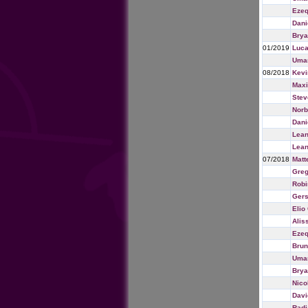
Ezeq
Dani
Brya
01/2019
Luca
Umar
08/2018
Kevi
Max
Stev
Norb
Dani
Lean
Lean
07/2018
Matt
Greg
Robi
Ger
Elio
Alis
Ezeq
Brun
Umar
Brya
Nico
Davi
Radj