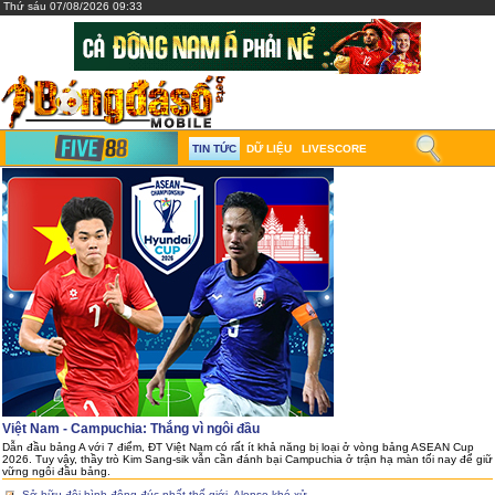
Thứ sáu 07/08/2026 09:33
TIN TỨC
DỮ LIỆU
LIVESCORE
Việt Nam - Campuchia: Thắng vì ngôi đầu
Dẫn đầu bảng A với 7 điểm, ĐT Việt Nam có rất ít khả năng bị loại ở vòng bảng ASEAN Cup
2026. Tuy vậy, thầy trò Kim Sang-sik vẫn cần đánh bại Campuchia ở trận hạ màn tối nay để giữ
vững ngôi đầu bảng.
Sở hữu đội hình đông đúc nhất thế giới, Alonso khó xử