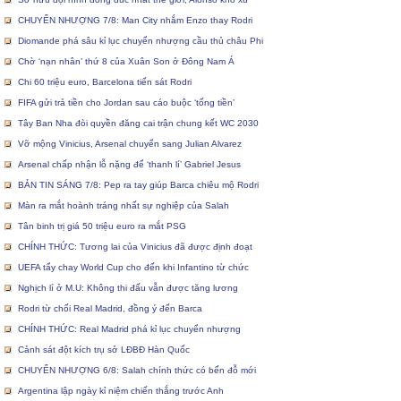
CHUYỂN NHƯỢNG 7/8: Man City nhắm Enzo thay Rodri
Diomande phá sâu kỉ lục chuyển nhượng cầu thủ châu Phi
Chờ ‘nạn nhân’ thứ 8 của Xuân Son ở Đông Nam Á
Chi 60 triệu euro, Barcelona tiến sát Rodri
FIFA gửi trả tiền cho Jordan sau cáo buộc ‘tống tiền’
Tây Ban Nha đòi quyền đăng cai trận chung kết WC 2030
Vỡ mộng Vinicius, Arsenal chuyển sang Julian Alvarez
Arsenal chấp nhận lỗ nặng để ‘thanh lí’ Gabriel Jesus
BẢN TIN SÁNG 7/8: Pep ra tay giúp Barca chiêu mộ Rodri
Màn ra mắt hoành tráng nhất sự nghiệp của Salah
Tân binh trị giá 50 triệu euro ra mắt PSG
CHÍNH THỨC: Tương lai của Vinicius đã được định đoạt
UEFA tẩy chay World Cup cho đến khi Infantino từ chức
Nghịch lí ở M.U: Không thi đấu vẫn được tăng lương
Rodri từ chối Real Madrid, đồng ý đến Barca
CHÍNH THỨC: Real Madrid phá kỉ lục chuyển nhượng
Cảnh sát đột kích trụ sở LĐBĐ Hàn Quốc
CHUYỂN NHƯỢNG 6/8: Salah chính thức có bến đỗ mới
Argentina lập ngày kỉ niệm chiến thắng trước Anh