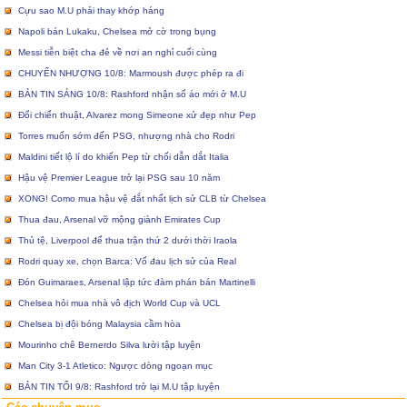
Cựu sao M.U phải thay khớp háng
Napoli bán Lukaku, Chelsea mở cờ trong bụng
Messi tiễn biệt cha đẻ về nơi an nghỉ cuối cùng
CHUYỂN NHƯỢNG 10/8: Marmoush được phép ra đi
BẢN TIN SÁNG 10/8: Rashford nhận số áo mới ở M.U
Đổi chiến thuật, Alvarez mong Simeone xử đẹp như Pep
Torres muốn sớm đến PSG, nhượng nhà cho Rodri
Maldini tiết lộ lí do khiến Pep từ chối dẫn dắt Italia
Hậu vệ Premier League trở lại PSG sau 10 năm
XONG! Como mua hậu vệ đắt nhất lịch sử CLB từ Chelsea
Thua đau, Arsenal vỡ mộng giành Emirates Cup
Thủ tệ, Liverpool để thua trận thứ 2 dưới thời Iraola
Rodri quay xe, chọn Barca: Vố đau lịch sử của Real
Đón Guimaraes, Arsenal lập tức đàm phán bán Martinelli
Chelsea hỏi mua nhà vô địch World Cup và UCL
Chelsea bị đội bóng Malaysia cầm hòa
Mourinho chê Bernerdo Silva lười tập luyện
Man City 3-1 Atletico: Ngược dòng ngoạn mục
BẢN TIN TỐI 9/8: Rashford trở lại M.U tập luyện