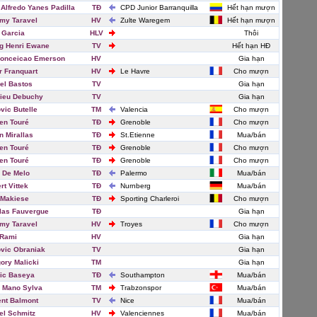
 Alfredo Yanes Padilla
TĐ
CPD Junior Barranquilla
Hết hạn mượn
my Taravel
HV
Zulte Waregem
Hết hạn mượn
 Garcia
HLV
Thôi
g Henri Ewane
TV
Hết hạn HĐ
onceicao Emerson
HV
Gia hạn
r Franquart
HV
Le Havre
Cho mượn
el Bastos
TV
Gia hạn
ieu Debuchy
TV
Gia hạn
vic Butelle
TM
Valencia
Cho mượn
en Touré
TĐ
Grenoble
Cho mượn
n Mirallas
TĐ
St.Etienne
Mua/bán
en Touré
TĐ
Grenoble
Cho mượn
en Touré
TĐ
Grenoble
Cho mượn
o De Melo
TĐ
Palermo
Mua/bán
rt Vittek
TĐ
Nurnberg
Mua/bán
 Makiese
TĐ
Sporting Charleroi
Cho mượn
las Fauvergue
TĐ
Gia hạn
my Taravel
HV
Troyes
Cho mượn
 Rami
HV
Gia hạn
vic Obraniak
TV
Gia hạn
ory Malicki
TM
Gia hạn
ic Baseya
TĐ
Southampton
Mua/bán
 Mano Sylva
TM
Trabzonspor
Mua/bán
ent Balmont
TV
Nice
Mua/bán
el Schmitz
HV
Valenciennes
Mua/bán