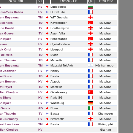
Tên cầu thủ
VT
Đi/đến CLB
QG
Hình thức
w
HV
Ludogorets
dio-Yves Dabila
HV
LOSC Lille
ent Enyeama
TM
WIT Georgia
n Mendes
TĐ
Kayserispor
Mua/bán
ane Boufal
TV
Southampton
Mua/bán
ssa Gueye
TV
Aston Villa
Mua/bán
n Kjaer
HV
Fenerbahce
Mua/bán
ouaré
HV
Crystal Palace
Mua/bán
ck Origi
TV
Liverpool
Mua/bán
o De Melo
TĐ
Evian
Mua/bán
ian Thauvin
TĐ
Marseille
Mua/bán
ent Enyeama
TM
Maccabi Tel-Aviv
Hết hạn mượn
an Jeanvier
HV
Nancy
Mua/bán
ni Bruno
TĐ
Bastia
Mua/bán
ent Bonnart
HV
Ajaccio
Mua/bán
tri Payet
TĐ
Marseille
Mua/bán
lien Chedjou
HV
Galatasaray
Mua/bán
s Digne
HV
Paris SG
Mua/bán
n Kjaer
HV
Wolfsburg
Mua/bán
 Garcia
HLV
Roma
Mua/bán
ian Thauvin
TV
Bastia
Cho mượn
ieu Debuchy
HV
Newcastle
Mua/bán
ael Landreau
TM
Bastia
Không phí
lien Chedjou
HV
Gia hạn