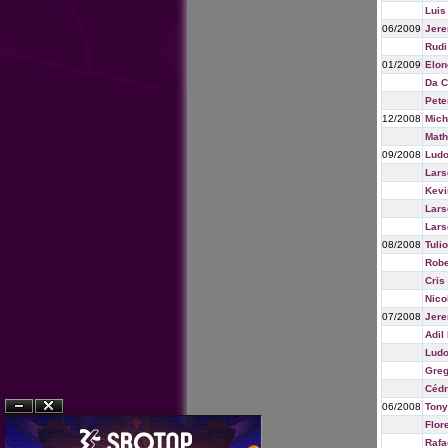
Luis
06/2009
Jere
Rudi
01/2009
Elon
Da C
Pete
12/2008
Mich
Math
09/2008
Ludo
Lars
Kevi
Lars
Lars
08/2008
Tuli
Robe
Cris
Nico
07/2008
Jere
Adil
Ludo
Greg
Cédr
06/2008
Tony
?n
?�ng
Flor
Rafa