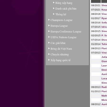
Bảng xếp hạng
08/2021
Sho
Danh sách ghi bàn
07/2021
Koua
Thống kê
08/2018
Vinc
01/2017
Rya
Champions League
08/2016
Sofi
Europa League
07/2015
Idri
Europa Conference League
06/2015
Simo
02/2015
P. S
UEFA Nations League
07/2014
Divo
Các giải khác
01/2014
Tuli
Bóng đá Việt Nam
09/2013
Flor
07/2013
Vinc
Chuyển nhượng
Juli
Xếp hạng quốc tế
Gian
Laur
Dimi
Auré
Luca
Simo
06/2013
Rudi
01/2013
Flor
Math
Mick
08/2012
Auré