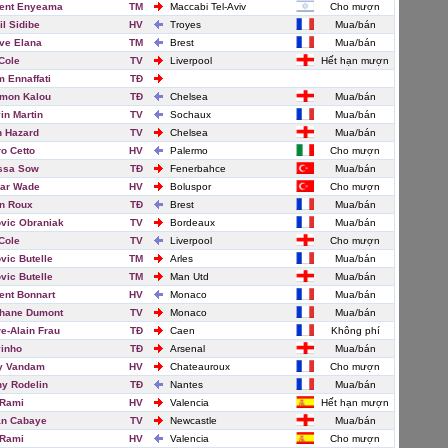
ent Enyeama
TM
Maccabi Tel-Aviv
Cho mượn
il Sidibe
HV
Troyes
Mua/bán
ve Elana
TM
Brest
Mua/bán
Cole
TV
Liverpool
Hết hạn mượn
 Ennaffati
TĐ
mon Kalou
TĐ
Chelsea
Mua/bán
in Martin
TV
Sochaux
Mua/bán
 Hazard
TV
Chelsea
Mua/bán
o Cetto
HV
Palermo
Cho mượn
ssa Sow
TĐ
Fenerbahce
Mua/bán
ar Wade
HV
Boluspor
Cho mượn
n Roux
TĐ
Brest
Mua/bán
vic Obraniak
TV
Bordeaux
Mua/bán
Cole
TV
Liverpool
Cho mượn
vic Butelle
TM
Arles
Mua/bán
vic Butelle
TM
Man Utd
Mua/bán
ent Bonnart
HV
Monaco
Mua/bán
hane Dumont
TV
Monaco
Mua/bán
re-Alain Frau
TĐ
Caen
Không phí
inho
TĐ
Arsenal
Mua/bán
y Vandam
HV
Chateauroux
Cho mượn
y Rodelin
TĐ
Nantes
Mua/bán
 Rami
HV
Valencia
Hết hạn mượn
an Cabaye
TV
Newcastle
Mua/bán
 Rami
HV
Valencia
Cho mượn