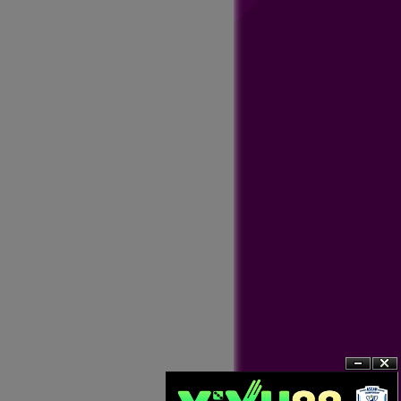
?n
?�ng