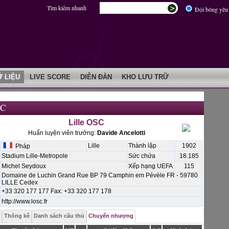
Tìm kiếm nhanh
Đội bóng yêu 
Ữ LIỆU
LIVE SCORE
DIỄN ĐÀN
KHO LƯU TRỮ
SC
Lille OSC
Huấn luyện viên trưởng:
Davide Ancelotti
Lille
Thành lập
1902
Pháp
Stadium Lille-Metropole
Sức chứa
18.185
Michel Seydoux
Xếp hạng UEFA
115
Domaine de Luchin Grand Rue BP 79 Camphin em Pévèle FR - 59780
LILLE Cedex
+33 320 177 177 Fax: +33 320 177 178
http://www.losc.fr
Thống kê
Danh sách cầu thủ
Chuyển nhượng