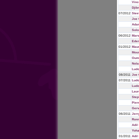
Vinc
Djibr
07/2012
Stee
Joe 
Adam
Solo
06/2012
Marv
Eden
01/2012
Maur
Mou
Oum
Nola
Ludo
08/2011
Joe 
07/2011
Ludo
Ludo
Laur
Step
Pier
Gerv
06/2011
Jerr
Ronn
Adil
Yoh
01/2011
Adil