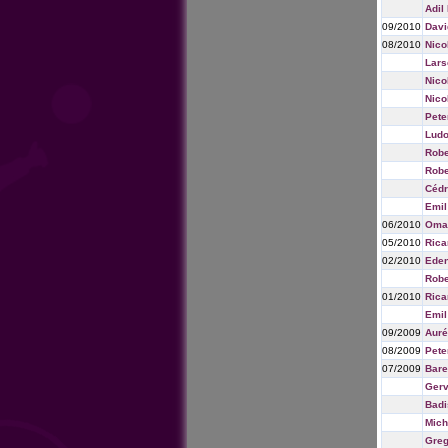
Adil
09/2010
Davi
08/2010
Nico
Lars
Nico
Nico
Pete
Ludo
Robe
Robe
Cédr
Emil
06/2010
Oma
05/2010
Rica
02/2010
Eden
Robe
01/2010
Rica
Emil
09/2009
Auré
08/2009
Pete
07/2009
Bare
Gerv
Badi
Mich
Greg