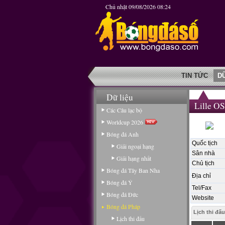
Chủ nhật 09/08/2026 08:24
TIN TỨC
D
Dữ liệu
Lille O
Các Câu lạc bộ
Worldcup 2026
Bóng đá Anh
Quốc tịch
Giải ngoại hạng
Sân nhà
Giải hạng nhất
Chủ tịch
Bóng đá Tây Ban Nha
Địa chỉ
Bóng đá Ý
Tel/Fax
Bóng đá Đức
Website
Bóng đá Pháp
Lịch thi đấu
Lịch thi đấu