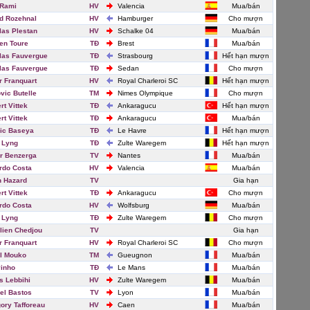
 Rami
HV
Valencia
Mua/bán
d Rozehnal
HV
Hamburger
Cho mượn
las Plestan
HV
Schalke 04
Mua/bán
en Toure
TĐ
Brest
Mua/bán
las Fauvergue
TĐ
Strasbourg
Hết hạn mượn
las Fauvergue
TĐ
Sedan
Cho mượn
r Franquart
HV
Royal Charleroi SC
Hết hạn mượn
vic Butelle
TM
Nimes Olympique
Cho mượn
rt Vittek
TĐ
Ankaragucu
Hết hạn mượn
rt Vittek
TĐ
Ankaragucu
Mua/bán
ic Baseya
TĐ
Le Havre
Hết hạn mượn
 Lyng
TĐ
Zulte Waregem
Hết hạn mượn
r Benzerga
TV
Nantes
Mua/bán
rdo Costa
HV
Valencia
Mua/bán
 Hazard
TV
Gia hạn
rt Vittek
TĐ
Ankaragucu
Cho mượn
rdo Costa
HV
Wolfsburg
Mua/bán
 Lyng
TĐ
Zulte Waregem
Cho mượn
lien Chedjou
TV
Gia hạn
r Franquart
HV
Royal Charleroi SC
Cho mượn
l Mouko
TM
Gueugnon
Mua/bán
inho
TĐ
Le Mans
Mua/bán
s Lebbihi
HV
Zulte Waregem
Mua/bán
el Bastos
TV
Lyon
Mua/bán
ory Tafforeau
HV
Caen
Mua/bán