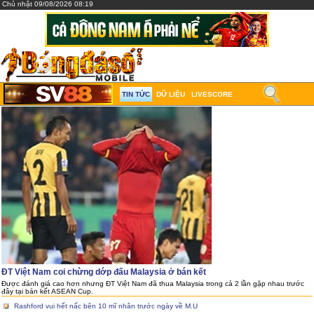
Chủ nhật 09/08/2026 08:19
TIN TỨC
DỮ LIỆU
LIVESCORE
ĐT Việt Nam coi chừng dớp đấu Malaysia ở bán kết
Được đánh giá cao hơn nhưng ĐT Việt Nam đã thua Malaysia trong cả 2 lần gặp nhau trước
đây tại bán kết ASEAN Cup.
Rashford vui hết nấc bên 10 mĩ nhân trước ngày về M.U