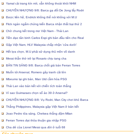
Yamal cải trang kín mít, vẫn không thoát khỏi NHM
CHUYỂN NHƯỢNG 9/8: Barca gạ đổi De Jong lấy Rodri
Được liên hệ, Endrick không thể nói không với M.U
Flick ngán ngẩm chứng kiến Barca nhận thất bại thứ 2
Chờ chung kết trong mơ Việt Nam - Thái Lan
Tiền đạo tân binh Carlos Espi ghi bàn đầu tiên cho Real
Gặp Việt Nam, HLV Malaysia chấp nhận ‘cửa dưới’
Hết lựa chọn, M.U phải sử dụng thủ môn vô danh
Messi thẫn thờ trở lại Rosario chịu tang cha
BẢN TIN SÁNG 9/8: Barca chốt giá bán Ferran Torres
Muốn tới Arsenal, Romero gây tranh cãi lớn
Mbeumo lại ghi bàn, Man Utd cầm hòa PSG
Thái Lan vào bán kết với chiến tích toàn thắng
Vì sao Guimaraes chọn số áo 39 ở Arsenal?
CHUYỂN NHƯỢNG 8/8: Vụ Rodri, Man City chơi khó Barca
Thắng Philippines, Malaysia gặp Việt Nam ở bán kết
Joao Pedro tỏa sáng, Chelsea thắng đậm Milan
Ferran Torres đạt thỏa thuận gia nhập PSG
Cha đẻ của Lionel Messi qua đời ở tuổi 68