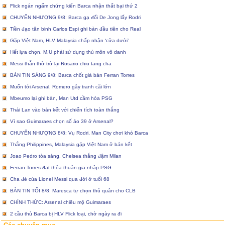
Flick ngán ngẩm chứng kiến Barca nhận thất bại thứ 2
CHUYỂN NHƯỢNG 9/8: Barca gạ đổi De Jong lấy Rodri
Tiền đạo tân binh Carlos Espi ghi bàn đầu tiên cho Real
Gặp Việt Nam, HLV Malaysia chấp nhận ‘cửa dưới’
Hết lựa chọn, M.U phải sử dụng thủ môn vô danh
Messi thẫn thờ trở lại Rosario chịu tang cha
BẢN TIN SÁNG 9/8: Barca chốt giá bán Ferran Torres
Muốn tới Arsenal, Romero gây tranh cãi lớn
Mbeumo lại ghi bàn, Man Utd cầm hòa PSG
Thái Lan vào bán kết với chiến tích toàn thắng
Vì sao Guimaraes chọn số áo 39 ở Arsenal?
CHUYỂN NHƯỢNG 8/8: Vụ Rodri, Man City chơi khó Barca
Thắng Philippines, Malaysia gặp Việt Nam ở bán kết
Joao Pedro tỏa sáng, Chelsea thắng đậm Milan
Ferran Torres đạt thỏa thuận gia nhập PSG
Cha đẻ của Lionel Messi qua đời ở tuổi 68
BẢN TIN TỐI 8/8: Maresca tự chọn thủ quân cho CLB
CHÍNH THỨC: Arsenal chiêu mộ Guimaraes
2 cầu thủ Barca bị HLV Flick loại, chờ ngày ra đi