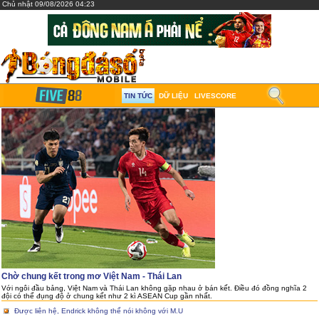
Chủ nhật 09/08/2026 04:23
TIN TỨC
DỮ LIỆU
LIVESCORE
Chờ chung kết trong mơ Việt Nam - Thái Lan
Với ngôi đầu bảng, Việt Nam và Thái Lan không gặp nhau ở bán kết. Điều đó đồng nghĩa 2
đội có thể đụng độ ở chung kết như 2 kì ASEAN Cup gần nhất.
Được liên hệ, Endrick không thể nói không với M.U