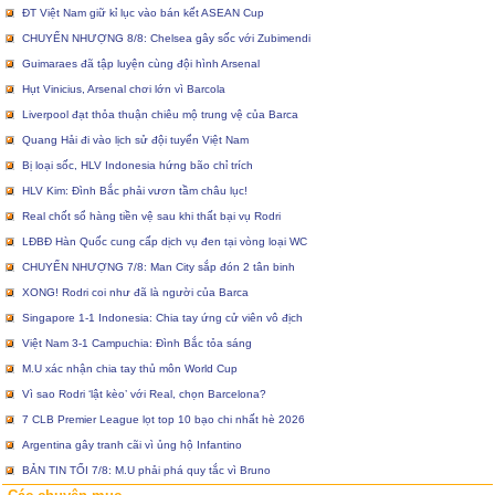
ĐT Việt Nam giữ kỉ lục vào bán kết ASEAN Cup
CHUYỂN NHƯỢNG 8/8: Chelsea gây sốc với Zubimendi
Guimaraes đã tập luyện cùng đội hình Arsenal
Hụt Vinicius, Arsenal chơi lớn vì Barcola
Liverpool đạt thỏa thuận chiêu mộ trung vệ của Barca
Quang Hải đi vào lịch sử đội tuyển Việt Nam
Bị loại sốc, HLV Indonesia hứng bão chỉ trích
HLV Kim: Đình Bắc phải vươn tầm châu lục!
Real chốt sổ hàng tiền vệ sau khi thất bại vụ Rodri
LĐBĐ Hàn Quốc cung cấp dịch vụ đen tại vòng loại WC
CHUYỂN NHƯỢNG 7/8: Man City sắp đón 2 tân binh
XONG! Rodri coi như đã là người của Barca
Singapore 1-1 Indonesia: Chia tay ứng cử viên vô địch
Việt Nam 3-1 Campuchia: Đình Bắc tỏa sáng
M.U xác nhận chia tay thủ môn World Cup
Vì sao Rodri ‘lật kèo’ với Real, chọn Barcelona?
7 CLB Premier League lọt top 10 bạo chi nhất hè 2026
Argentina gây tranh cãi vì ủng hộ Infantino
BẢN TIN TỐI 7/8: M.U phải phá quy tắc vì Bruno