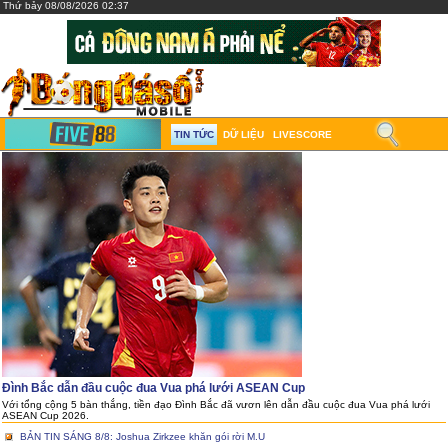
Thứ bảy 08/08/2026 02:37
TIN TỨC
DỮ LIỆU
LIVESCORE
Đình Bắc dẫn đầu cuộc đua Vua phá lưới ASEAN Cup
Với tổng cộng 5 bàn thắng, tiền đạo Đình Bắc đã vươn lên dẫn đầu cuộc đua Vua phá lưới
ASEAN Cup 2026.
BẢN TIN SÁNG 8/8: Joshua Zirkzee khăn gói rời M.U