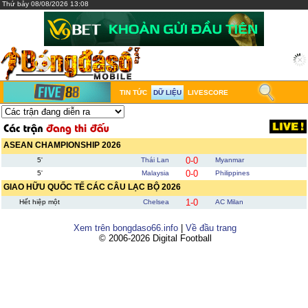
Thứ bảy 08/08/2026 13:08
TIN TỨC
DỮ LIỆU
LIVESCORE
ASEAN CHAMPIONSHIP 2026
0-0
5'
Thái Lan
Myanmar
0-0
5'
Malaysia
Philippines
GIAO HỮU QUỐC TẾ CÁC CÂU LẠC BỘ 2026
1-0
Hết hiệp một
Chelsea
AC Milan
Xem trên bongdaso66.info
|
Về đầu trang
© 2006-2026 Digital Football