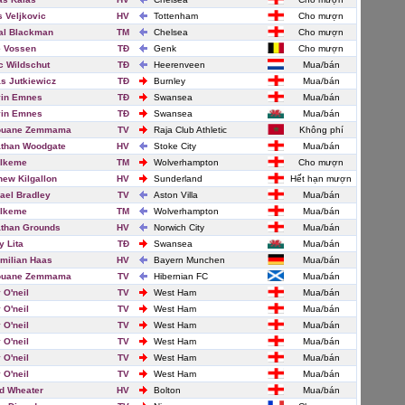
s Veljkovic
HV
Tottenham
Cho mượn
al Blackman
TM
Chelsea
Cho mượn
e Vossen
TĐ
Genk
Cho mượn
c Wildschut
TĐ
Heerenveen
Mua/bán
s Jutkiewicz
TĐ
Burnley
Mua/bán
vin Emnes
TĐ
Swansea
Mua/bán
vin Emnes
TĐ
Swansea
Mua/bán
ouane Zemmama
TV
Raja Club Athletic
Không phí
than Woodgate
HV
Stoke City
Mua/bán
 Ikeme
TM
Wolverhampton
Cho mượn
hew Kilgallon
HV
Sunderland
Hết hạn mượn
ael Bradley
TV
Aston Villa
Mua/bán
 Ikeme
TM
Wolverhampton
Mua/bán
than Grounds
HV
Norwich City
Mua/bán
y Lita
TĐ
Swansea
Mua/bán
milian Haas
HV
Bayern Munchen
Mua/bán
ouane Zemmama
TV
Hibernian FC
Mua/bán
 O'neil
TV
West Ham
Mua/bán
 O'neil
TV
West Ham
Mua/bán
 O'neil
TV
West Ham
Mua/bán
 O'neil
TV
West Ham
Mua/bán
 O'neil
TV
West Ham
Mua/bán
 O'neil
TV
West Ham
Mua/bán
d Wheater
HV
Bolton
Mua/bán