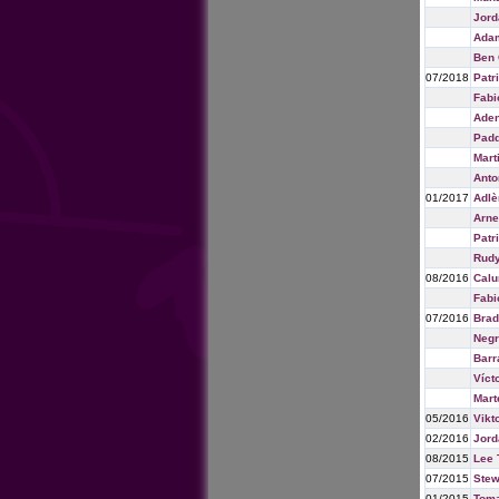
Jord
Adam
Ben 
07/2018
Patr
Fabi
Aden
Padd
Mart
Anto
01/2017
Adlè
Arne
Patr
Rudy
08/2016
Cal
Fabi
07/2016
Brad
Neg
Barr
Víct
Mart
05/2016
Vikt
02/2016
Jord
08/2015
Lee 
07/2015
Stew
01/2015
Toma