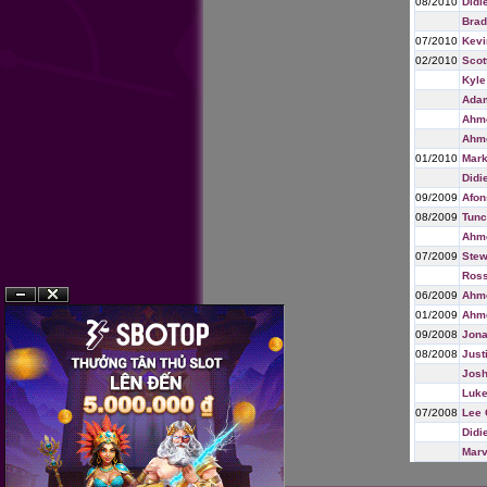
08/2010
Didi
Brad
07/2010
Kev
02/2010
Scot
Kyle
Ada
Ahme
Ahme
01/2010
Mark
Didi
09/2009
Afon
08/2009
Tunc
Ahme
07/2009
Stew
Ross
06/2009
Ahme
?n
?�ng
01/2009
Ahme
09/2008
Jona
08/2008
Just
Josh
Luke
07/2008
Lee 
Didi
Mar