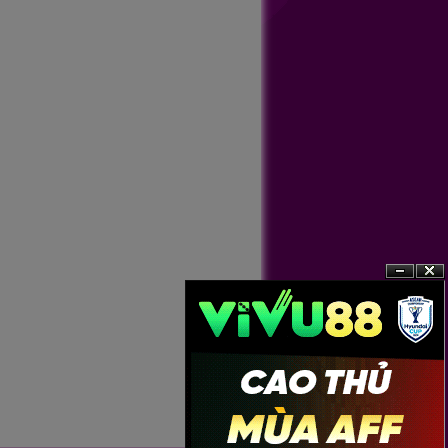
?n
?�ng