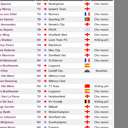
 Spence
HV
Nottingham
Cho mượn
y Morsy
TV
Ipswich Town
s Lea Siliki
TV
Rennes
Cho mượn
az Sporar
TĐ
Sporting CP
Cho mượn
 Hernandez
TV
Norwich City
Cho mượn
ba Akpom
TĐ
PAOK
Cho mượn
s Wing
TV
Sheffield Wed
Cho mượn
 Shotton
HV
Leek Town FC
Không phí
ley Pears
TM
Blackburn
ick Roberts
TV
Man City
Cho mượn
l Morrison
TV
Sheffield Utd
Cho mượn
ld Moukoudi
HV
St.Etienne
Cho mượn
in Braithwaite
TĐ
Leganes
 Flint
HV
Cardiff City
Mua/bán
 Obi Mikel
HV
Without Club
art Downing
TV
Without Club
 Obi Mikel
HV
TJ Teda
Không phí
in Braithwaite
TĐ
Leganes
Cho mượn
v Van La Parra
TV
Huddersfield
Cho mượn
en De Sart
HV
KV Kortrijk
Không phí
ge Saville
TV
Millwall
Cho mượn
y Batth
HV
Wolverhampton
Cho mượn
in Johnson
TV
Sheffield Utd
Cho mượn
 McQueen
HV
Southampton
Cho mượn
amed Besic
HV
Everton
Cho mượn