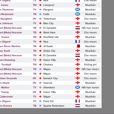
er Digard
TV
Nice
Cho mượn
 Jones
TM
Liverpool
Mua/bán
in Thomson
TV
Rangers
Mua/bán
t Mcdonald
TĐ
Celtic
Mua/bán
 Naughton
HV
Tottenham
Cho mượn
m Johnson
TV
Man City
Mua/bán
d (Mido) Hossam
TĐ
El Zamalek
Hết hạn mượn
d (Mido) Hossam
TĐ
West Ham
Cho mượn
 Yeates
TĐ
Sheffield Utd
Mua/bán
er Digard
TV
Nice
Cho mượn
so Alves Martins
TĐ
Al-Sadd
Mua/bán
ay Sanli
TĐ
Stoke City
Mua/bán
d (Mido) Hossam
TĐ
El Zamalek
Cho mượn
art Downing
TV
Aston Villa
Mua/bán
 Turnbull
TM
Chelsea
Không phí
d (Mido) Hossam
TĐ
Wigan
Hết hạn mượn
d (Mido) Hossam
TĐ
Wigan
Cho mượn
than Grounds
HV
Norwich City
Cho mượn
in Hoyte
HV
Arsenal
Mua/bán
 Walker
TV
Aberdeen
Hết hạn mượn
 Young
HV
Aston Villa
Mua/bán
Cattermole
TV
Wigan
Mua/bán
er Digard
TV
Paris SG
Mua/bán
vin Emnes
TĐ
Sparta Rotterdam
Mua/bán