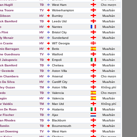
an Hugill
TĐ
West Ham
Cho mượn
a Traore
TV
Wolverhampton
Mua/bán
Gibson
HV
Burnley
Mua/bán
ick Bamford
TĐ
Leeds Utd
Mua/bán
o
HV
Nantes
Mua/bán
 Flint
HV
Bristol City
Mua/bán
y Mcnair
HV
Sunderland
Mua/bán
in Cranie
HV
WIT Georgia
nio Barragan
HV
Betis
Mua/bán
ne Guedioura
TV
Watford
Mua/bán
l Jakupovic
TĐ
Empoli
Mua/bán
ick Bamford
TĐ
Chelsea
Mua/bán
 Gestede
TĐ
Aston Villa
Mua/bán
um Chambers
HV
Arsenal
Cho mượn
o Da Silva
HV
Cardiff City
Mua/bán
ley Guzan
TM
Aston Villa
Không phí
redo
TĐ
Valencia
Cho mượn
agán
HV
Valencia
Mua/bán
or Valdés
TM
Man Utd
Không phí
en De Roon
TV
Atalanta
Mua/bán
or Fischer
TĐ
Ajax
Mua/bán
an Rhodes
TĐ
Blackburn
Mua/bán
Tomlin
TĐ
Bournemouth
Mua/bán
art Downing
TV
West Ham
Mua/bán
s Kalas
HV
Chelsea
Cho mượn