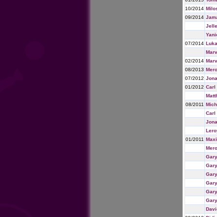
10/2014
Milo
09/2014
Jam
Jell
Yani
07/2014
Luka
Mar
02/2014
Mar
08/2013
Mer
07/2012
Jona
01/2012
Carl
Matt
08/2011
Mich
Carl
Jona
Lero
01/2011
Maxi
Mer
Gary
Gary
Gary
Gary
Gary
Gary
Davi