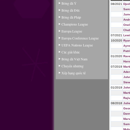
Bóng đá Ý
08/2021
Djed
Sam
Bóng đá Đức
Jame
Bóng đá Pháp
Andr
Champions League
Onel
Chu
Europa League
07/2021
Lewi
Europa Conference League
10/2020
Ryan
UEFA Nations League
Ayns
Patr
Các giải khác
01/2020
Rave
Bóng đá Việt Nam
Haro
Chuyển nhượng
07/2019
Mart
Aden
Xếp hạng quốc tế
John
Stew
01/2019
John
Mart
Raji
08/2018
Juli
Geor
Dann
Marv
Sam
Muh