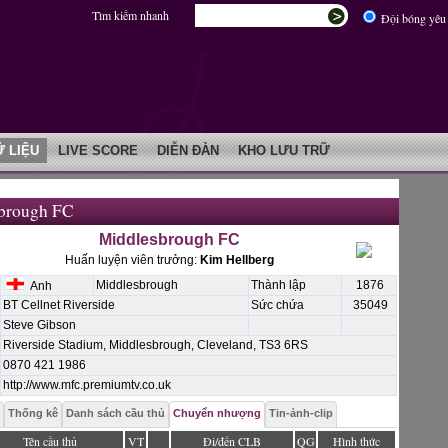
Tìm kiếm nhanh
Đội bóng yêu 
Ữ LIỆU
LIVE SCORE
DIỄN ĐÀN
KHO LƯU TRỮ
brough FC
Middlesbrough FC
Huấn luyện viên trưởng:
Kim Hellberg
Middlesbrough
Thành lập
1876
Anh
BT Cellnet Riverside
Sức chứa
35049
Steve Gibson
Riverside Stadium, Middlesbrough, Cleveland, TS3 6RS
0870 421 1986
http://www.mfc.premiumtv.co.uk
Thống kê
Danh sách cầu thủ
Chuyển nhượng
Tin-ảnh-clip
Tên cầu thủ
VT
Đi/đến CLB
QG
Hình thức