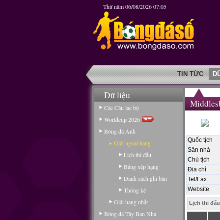
Thứ năm 06/08/2026 07:05
TIN TỨC
D
Dữ liệu
Middles
Các Câu lạc bộ
Worldcup 2026
Bóng đá Anh
Quốc tịch
Giải ngoại hạng
Sân nhà
Lịch thi đấu
Chủ tịch
Bảng xếp hạng
Địa chỉ
Danh sách ghi bàn
Tel/Fax
Website
Thống kê
Giải hạng nhất
Lịch thi đấu
Bóng đá Tây Ban Nha