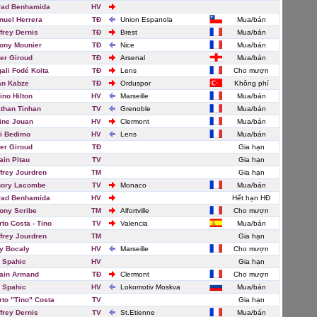
rad Benhamida
HV
uel Herrera
TĐ
Union Espanola
Mua/bán
frey Dernis
TĐ
Brest
Mua/bán
ony Mounier
TĐ
Nice
Mua/bán
ier Giroud
TĐ
Arsenal
Mua/bán
ali Fodé Koita
TĐ
Lens
Cho mượn
an Kabze
TĐ
Orduspor
Không phí
ino Hilton
HV
Marseille
Mua/bán
than Tinhan
TV
Grenoble
Mua/bán
ine Jouan
HV
Clermont
Mua/bán
i Bedimo
HV
Lens
Mua/bán
ier Giroud
TĐ
Gia hạn
in Pitau
TV
Gia hạn
frey Jourdren
TM
Gia hạn
gory Lacombe
TV
Monaco
Mua/bán
rad Benhamida
HV
Hết hạn HĐ
ony Scribe
TM
Alfortville
Cho mượn
rto Costa - Tino
TV
Valencia
Mua/bán
frey Jourdren
TM
Gia hạn
y Bocaly
HV
Marseille
Cho mượn
 Spahic
HV
Gia hạn
ain Armand
TĐ
Clermont
Cho mượn
 Spahic
HV
Lokomotiv Moskva
Mua/bán
rto "Tino" Costa
TV
Gia hạn
frey Dernis
TV
St.Etienne
Mua/bán