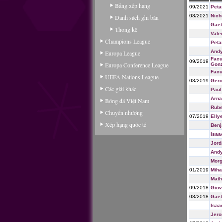
Bảng xếp hạng
09/2021
Peta
08/2021
Nich
Danh sách ghi bàn
Gaet
Thống kê
Vale
Champions League
Peta
Andy
Europa League
Facu
09/2019
Europa Conference League
Gonz
Facu
UEFA Nations League
08/2019
Gero
Các giải khác
Paul
Arna
Bóng đá Việt Nam
Rube
Chuyển nhượng
07/2019
Elly
Xếp hạng quốc tế
Benj
Isaa
Jord
Andy
Morg
01/2019
Miha
Math
09/2018
Giov
08/2018
Gaet
Isaa
Jero