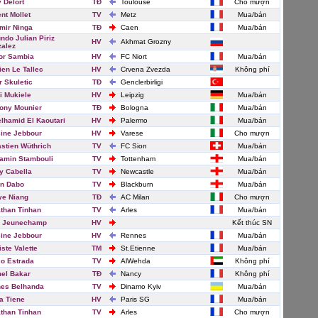
 Delort
TĐ
Toulouse
Cho mượn
ent Mollet
TV
Metz
Mua/bán
mir Ninga
TĐ
Caen
Mua/bán
ndo Julian Piriz
HV
Akhmat Grozny
alez
or Sambia
HV
FC Niort
Mua/bán
en Le Tallec
HV
Crvena Zvezda
Không phí
r Skuletic
TĐ
Genclerbirligi
i Mukiele
HV
Leipzig
Mua/bán
ony Mounier
TĐ
Bologna
Mua/bán
lhamid El Kaoutari
HV
Palermo
Mua/bán
ine Jebbour
HV
Varese
Cho mượn
stien Wüthrich
TV
FC Sion
Mua/bán
amin Stambouli
TV
Tottenham
Mua/bán
 Cabella
TV
Newcastle
Mua/bán
n Dabo
TV
Blackburn
Mua/bán
e Niang
TĐ
AC Milan
Cho mượn
than Tinhan
TV
Arles
Mua/bán
l Jeunechamp
HV
Kết thúc SN
ine Jebbour
HV
Rennes
Mua/bán
iste Valette
TM
St.Etienne
Mua/bán
o Estrada
TV
AlWehda
Không phí
el Bakar
TĐ
Nancy
Không phí
es Belhanda
TV
Dinamo Kyiv
Mua/bán
a Tiene
HV
Paris SG
Mua/bán
than Tinhan
TV
Arles
Cho mượn