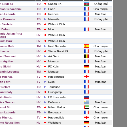
r Skuletic
TĐ
Sabah FK
Không phí
olas Gioacchini
TĐ
Caen
Cho mượn
an Laborde
TĐ
Rennes
Mua/bán
re Germain
TĐ
Marseille
Không phí
r Skuletic
TĐ
Without Club
 Delort
TĐ
Nice
Mua/bán
ndo Julian Piriz
HV
Without Club
alez
ndo Piriz
HV
Without Club
nimo Rulli
TM
Real Sociedad
Cho mượn
 Lasne
HV
Stade Brest 29
Không phí
ud Souquet
HV
AA Gent
Mua/bán
n Aguilar
HV
Monaco
Mua/bán
es Skhiri
HV
FC Koln
Mua/bán
amin Lecomte
TM
Monaco
Mua/bán
c Mbenza
TV
Huddersfield
an Ferri
TV
Lyon
Mua/bán
 Delort
TĐ
Toulouse
an Poaty
HV
Guingamp
ilo Ristic
HV
FC Krasnodar
ias Suarez
HV
Defensor
Mua/bán
anni Sio
TĐ
Ittihad Kalba
Cho mượn
an Laborde
TĐ
Bordeaux
Mua/bán
c Mbenza
TV
Huddersfield
Cho mượn
me Roussillon
HV
Wolfsburg
Mua/bán