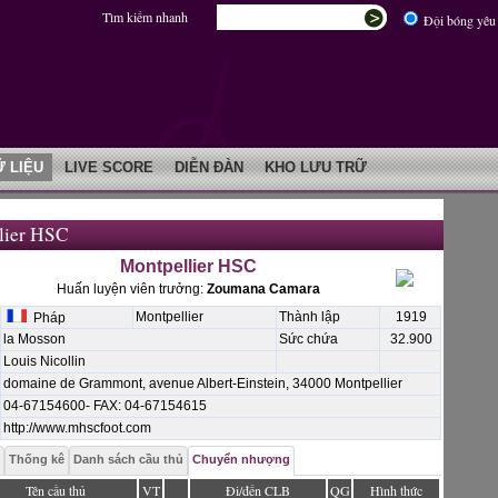
Tìm kiếm nhanh
Đội bóng yêu 
Ữ LIỆU
LIVE SCORE
DIỄN ĐÀN
KHO LƯU TRỮ
lier HSC
Montpellier HSC
Huấn luyện viên trưởng:
Zoumana Camara
Montpellier
Thành lập
1919
Pháp
la Mosson
Sức chứa
32.900
Louis Nicollin
domaine de Grammont, avenue Albert-Einstein, 34000 Montpellier
04-67154600- FAX: 04-67154615
http://www.mhscfoot.com
Thống kê
Danh sách cầu thủ
Chuyển nhượng
Tên cầu thủ
VT
Đi/đến CLB
QG
Hình thức