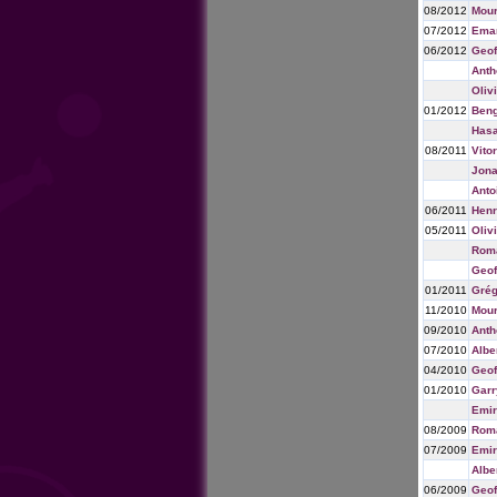
08/2012
Mou
07/2012
Eman
06/2012
Geof
Anth
Oliv
01/2012
Beng
Has
08/2011
Vitor
Jona
Anto
06/2011
Henr
05/2011
Oliv
Roma
Geof
01/2011
Gré
11/2010
Mou
09/2010
Anth
07/2010
Albe
04/2010
Geof
01/2010
Garr
Emir
08/2009
Rom
07/2009
Emir
Albe
06/2009
Geof