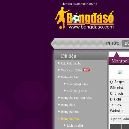
Thứ sáu 07/08/2026 06:37
TIN TỨC
D
Dữ liệu
Montpel
Các Câu lạc bộ
Worldcup 2026
Bóng đá Anh
Quốc tịch
Giải ngoại hạng
Sân nhà
Giải hạng nhất
Chủ tịch
Bóng đá Tây Ban Nha
Địa chỉ
Bóng đá Ý
Tel/Fax
Website
Bóng đá Đức
Bóng đá Pháp
Lịch thi đấu
Lịch thi đấu