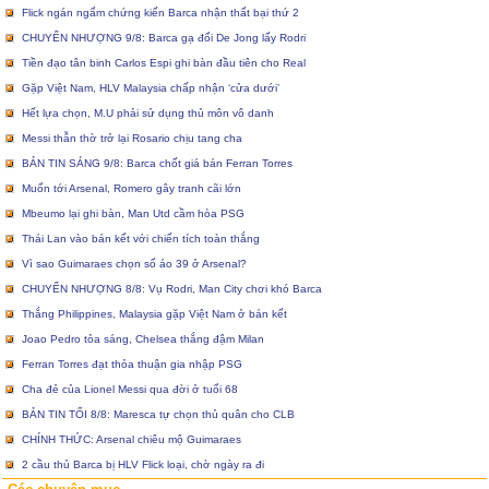
Flick ngán ngẩm chứng kiến Barca nhận thất bại thứ 2
CHUYỂN NHƯỢNG 9/8: Barca gạ đổi De Jong lấy Rodri
Tiền đạo tân binh Carlos Espi ghi bàn đầu tiên cho Real
Gặp Việt Nam, HLV Malaysia chấp nhận ‘cửa dưới’
Hết lựa chọn, M.U phải sử dụng thủ môn vô danh
Messi thẫn thờ trở lại Rosario chịu tang cha
BẢN TIN SÁNG 9/8: Barca chốt giá bán Ferran Torres
Muốn tới Arsenal, Romero gây tranh cãi lớn
Mbeumo lại ghi bàn, Man Utd cầm hòa PSG
Thái Lan vào bán kết với chiến tích toàn thắng
Vì sao Guimaraes chọn số áo 39 ở Arsenal?
CHUYỂN NHƯỢNG 8/8: Vụ Rodri, Man City chơi khó Barca
Thắng Philippines, Malaysia gặp Việt Nam ở bán kết
Joao Pedro tỏa sáng, Chelsea thắng đậm Milan
Ferran Torres đạt thỏa thuận gia nhập PSG
Cha đẻ của Lionel Messi qua đời ở tuổi 68
BẢN TIN TỐI 8/8: Maresca tự chọn thủ quân cho CLB
CHÍNH THỨC: Arsenal chiêu mộ Guimaraes
2 cầu thủ Barca bị HLV Flick loại, chờ ngày ra đi