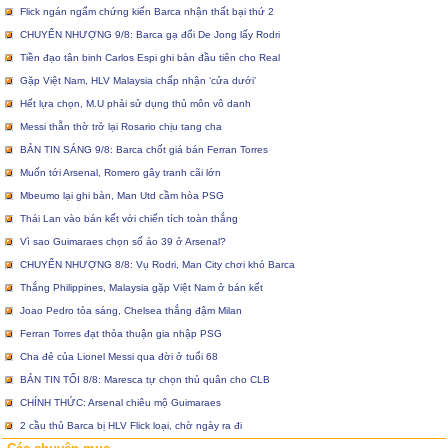
Flick ngán ngẩm chứng kiến Barca nhận thất bại thứ 2
CHUYỂN NHƯỢNG 9/8: Barca gạ đổi De Jong lấy Rodri
Tiền đạo tân binh Carlos Espi ghi bàn đầu tiên cho Real
Gặp Việt Nam, HLV Malaysia chấp nhận ‘cửa dưới’
Hết lựa chọn, M.U phải sử dụng thủ môn vô danh
Messi thẫn thờ trở lại Rosario chịu tang cha
BẢN TIN SÁNG 9/8: Barca chốt giá bán Ferran Torres
Muốn tới Arsenal, Romero gây tranh cãi lớn
Mbeumo lại ghi bàn, Man Utd cầm hòa PSG
Thái Lan vào bán kết với chiến tích toàn thắng
Vì sao Guimaraes chọn số áo 39 ở Arsenal?
CHUYỂN NHƯỢNG 8/8: Vụ Rodri, Man City chơi khó Barca
Thắng Philippines, Malaysia gặp Việt Nam ở bán kết
Joao Pedro tỏa sáng, Chelsea thắng đậm Milan
Ferran Torres đạt thỏa thuận gia nhập PSG
Cha đẻ của Lionel Messi qua đời ở tuổi 68
BẢN TIN TỐI 8/8: Maresca tự chọn thủ quân cho CLB
CHÍNH THỨC: Arsenal chiêu mộ Guimaraes
2 cầu thủ Barca bị HLV Flick loại, chờ ngày ra đi