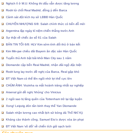
Nghịch lí ở M.U: Không thi đấu vẫn được tăng lương
Rodri từ chối Real Madrid, đồng ý đến Barca
Cảnh sát đột kích trụ sở LĐBĐ Hàn Quốc
CHUYỂN NHƯỢNG 6/8: Salah chính thức có bến đỗ mới
Argentina lập ngày kỉ niệm chiến thắng trước Anh
Sự thật về chiếc áo số 61 của Salah
BẢN TIN TỐI 6/8: HLV Kim sớm tính đối thủ ở bán kết
Kim Min-jae chiêu đãi Bayern ăn đặc sản Hàn Quốc
Tuyển thủ Anh bật bãi khỏi Man City sau 1 năm
Diomande cập bến Real Madrid, nhận đãi ngộ đặc biệt
Rodri lung lay trước đề nghị của Barca, Real gặp khó
ĐT Việt Nam có thể lên ngôi nhờ lợi thế cực lớn
CHÙM ẢNH: Vozinha ra mắt hoành tráng nhất sự nghiệp
Arsenal gửi đề nghị ‘khủng’ cho Vinicius
2 ngôi sao bị lãng quên của Tottenham trở lại tập luyện
Xong! Leipzig đón tân binh thay thế Yan Diomande
Salah nhận lương cao nhất lịch sử bóng đá Thổ Nhĩ Kỳ
Kháng cáo thành công, Samuel Eto’o được xóa án phạt
ĐT Việt Nam ‘vô đối’ về chiến tích giữ sạch lưới