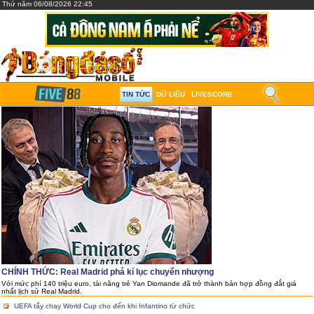
Thứ năm 06/08/2026 22:45
TIN TỨC
DỮ LIỆU
LIVESCORE
CHÍNH THỨC: Real Madrid phá kỉ lục chuyển nhượng
Với mức phí 140 triệu euro, tài năng trẻ Yan Diomande đã trở thành bản hợp đồng đắt giá
nhất lịch sử Real Madrid.
UEFA tẩy chay World Cup cho đến khi Infantino từ chức