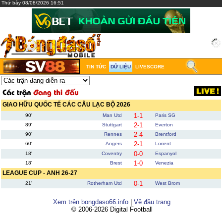
Thứ bảy 08/08/2026 16:51
TIN TỨC
DỮ LIỆU
LIVESCORE
GIAO HỮU QUỐC TẾ CÁC CÂU LẠC BỘ 2026
1-1
90'
Man Utd
Paris SG
2-1
89'
Stuttgart
Everton
2-4
90'
Rennes
Brentford
2-1
60'
Angers
Lorient
0-0
18'
Coventry
Espanyol
1-0
18'
Brest
Venezia
LEAGUE CUP - ANH 26-27
0-1
21'
Rotherham Utd
West Brom
Xem trên bongdaso66.info
|
Về đầu trang
© 2006-2026 Digital Football