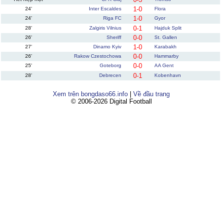
1-0
24'
Inter Escaldes
Flora
1-0
24'
Riga FC
Gyor
0-1
28'
Zalgiris Vilnius
Hajduk Split
0-0
26'
Sheriff
St. Gallen
1-0
27'
Dinamo Kyiv
Karabakh
0-0
26'
Rakow Czestochowa
Hammarby
0-0
25'
Goteborg
AA Gent
0-1
28'
Debrecen
Kobenhavn
Xem trên bongdaso66.info
|
Về đầu trang
© 2006-2026 Digital Football