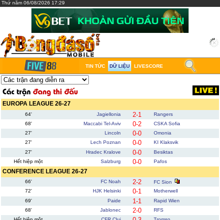
Thứ năm 06/08/2026 17:29
TIN TỨC
DỮ LIỆU
LIVESCORE
EUROPA LEAGUE 26-27
2-1
64'
Jagiellonia
Rangers
0-2
68'
Maccabi Tel-Aviv
CSKA Sofia
0-0
27'
Lincoln
Omonia
0-0
27'
Lech Poznan
KI Klaksvik
0-0
27'
Hradec Kralove
Besiktas
0-0
Hết hiệp một
Salzburg
Pafos
CONFERENCE LEAGUE 26-27
2-2
66'
FC Noah
FC Sion
0-1
72'
HJK Helsinki
Motherwell
1-1
69'
Paide
Rapid Wien
2-0
68'
Jablonec
RFS
0-3
Hết hiệp một
CFR Cluj
Tromso