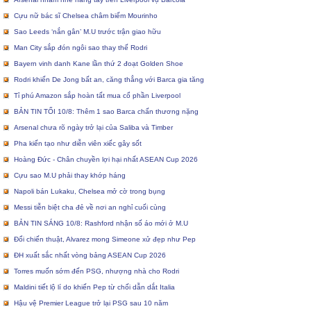
Cựu nữ bác sĩ Chelsea châm biếm Mourinho
Sao Leeds ‘nắn gân’ M.U trước trận giao hữu
Man City sắp đón ngôi sao thay thế Rodri
Bayern vinh danh Kane lần thứ 2 đoạt Golden Shoe
Rodri khiến De Jong bất an, căng thẳng với Barca gia tăng
Tỉ phú Amazon sắp hoàn tất mua cổ phần Liverpool
BẢN TIN TỐI 10/8: Thêm 1 sao Barca chấn thương nặng
Arsenal chưa rõ ngày trở lại của Saliba và Timber
Pha kiến tạo như diễn viên xiếc gây sốt
Hoàng Đức - Chân chuyền lợi hại nhất ASEAN Cup 2026
Cựu sao M.U phải thay khớp háng
Napoli bán Lukaku, Chelsea mở cờ trong bụng
Messi tiễn biệt cha đẻ về nơi an nghỉ cuối cùng
BẢN TIN SÁNG 10/8: Rashford nhận số áo mới ở M.U
Đổi chiến thuật, Alvarez mong Simeone xử đẹp như Pep
ĐH xuất sắc nhất vòng bảng ASEAN Cup 2026
Torres muốn sớm đến PSG, nhượng nhà cho Rodri
Maldini tiết lộ lí do khiến Pep từ chối dẫn dắt Italia
Hậu vệ Premier League trở lại PSG sau 10 năm