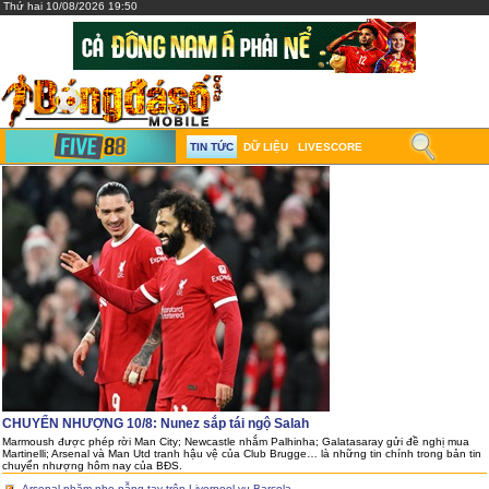
Thứ hai 10/08/2026 19:50
TIN TỨC
DỮ LIỆU
LIVESCORE
CHUYỂN NHƯỢNG 10/8: Nunez sắp tái ngộ Salah
Marmoush được phép rời Man City; Newcastle nhắm Palhinha; Galatasaray gửi đề nghị mua
Martinelli; Arsenal và Man Utd tranh hậu vệ của Club Brugge… là những tin chính trong bản tin
chuyển nhượng hôm nay của BĐS.
Arsenal nhăm nhe nẫng tay trên Liverpool vụ Barcola