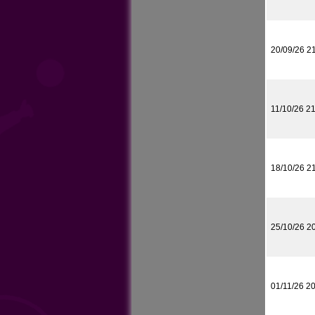
20/09/26 2
11/10/26 2
18/10/26 2
25/10/26 2
01/11/26 2