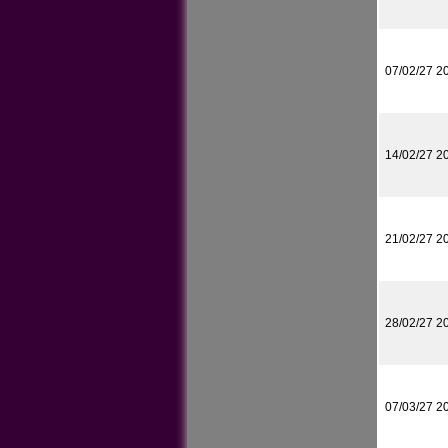
07/02/27 2
14/02/27 2
21/02/27 2
28/02/27 2
07/03/27 2