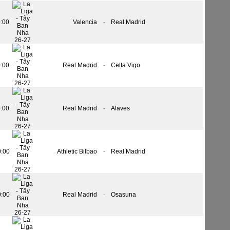
0:00
Valencia
-
Real Madrid
0:00
Real Madrid
-
Celta Vigo
0:00
Real Madrid
-
Alaves
0:00
Athletic Bilbao
-
Real Madrid
0:00
Real Madrid
-
Osasuna