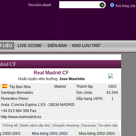
Tìm kiếm nhanh
Đội bóng yêu 
Ữ LIỆU
LIVE SCORE
DIỄN ĐÀN
KHO LƯU TRỮ
drid CF
Real Madrid CF
Huấn luyện viên trưởng:
Jose Mourinho
Madrid
Thành lập
1902
Tây Ban Nha
Santiago Bernabéu
Sức chứa
81.044
Florentino Pérez
Xếp hạng UEFA
1
Avda. Concha Espina 1 ES - 28036 MADRID
+34 913 984 300 Fax:
http://www.realmadrid.es
Thống kê
Danh sách cầu thủ
Chuyển nhượng
Fanzone
Tin-ảnh-clip
g 2000-2001
Mùa bóng 2001-2002
Mùa bóng 2002-2003