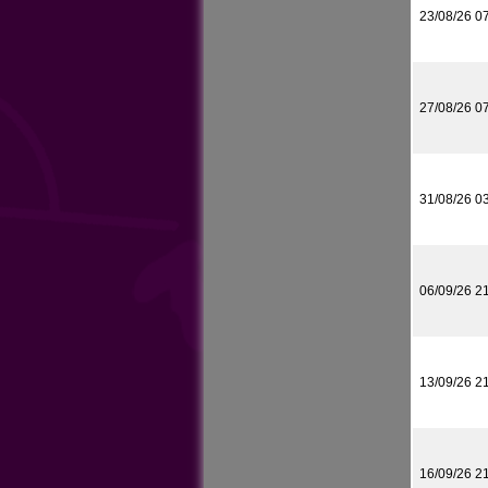
23/08/26 0
27/08/26 0
31/08/26 0
06/09/26 2
13/09/26 2
16/09/26 2