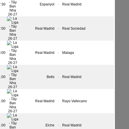
7:30
Espanyol
-
Real Madrid
7:00
Real Madrid
-
Real Sociedad
3:00
Real Madrid
-
Malaga
1:00
Betis
-
Real Madrid
1:00
Real Madrid
-
Rayo Vallecano
1:00
Elche
-
Real Madrid