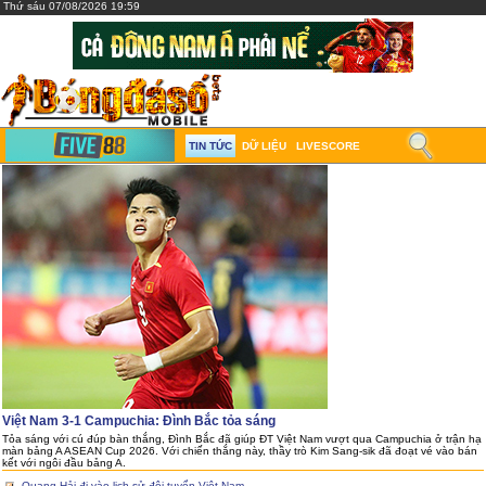
Thứ sáu 07/08/2026 19:59
TIN TỨC
DỮ LIỆU
LIVESCORE
Việt Nam 3-1 Campuchia: Đình Bắc tỏa sáng
Tỏa sáng với cú đúp bàn thắng, Đình Bắc đã giúp ĐT Việt Nam vượt qua Campuchia ở trận hạ
màn bảng A ASEAN Cup 2026. Với chiến thắng này, thầy trò Kim Sang-sik đã đoạt vé vào bán
kết với ngôi đầu bảng A.
Quang Hải đi vào lịch sử đội tuyển Việt Nam