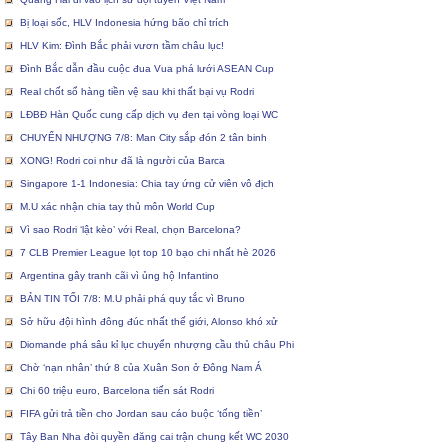
Bị loại sốc, HLV Indonesia hứng bão chỉ trích
HLV Kim: Đình Bắc phải vươn tầm châu lục!
Đình Bắc dẫn đầu cuộc đua Vua phá lưới ASEAN Cup
Real chốt sổ hàng tiền vệ sau khi thất bại vụ Rodri
LĐBĐ Hàn Quốc cung cấp dịch vụ đen tại vòng loại WC
CHUYỂN NHƯỢNG 7/8: Man City sắp đón 2 tân binh
XONG! Rodri coi như đã là người của Barca
Singapore 1-1 Indonesia: Chia tay ứng cử viên vô địch
M.U xác nhận chia tay thủ môn World Cup
Vì sao Rodri ‘lật kèo’ với Real, chọn Barcelona?
7 CLB Premier League lọt top 10 bạo chi nhất hè 2026
Argentina gây tranh cãi vì ủng hộ Infantino
BẢN TIN TỐI 7/8: M.U phải phá quy tắc vì Bruno
Sở hữu đội hình đông đúc nhất thế giới, Alonso khó xử
Diomande phá sâu kỉ lục chuyển nhượng cầu thủ châu Phi
Chờ ‘nạn nhân’ thứ 8 của Xuân Son ở Đông Nam Á
Chi 60 triệu euro, Barcelona tiến sát Rodri
FIFA gửi trả tiền cho Jordan sau cáo buộc ‘tống tiền’
Tây Ban Nha đòi quyền đăng cai trận chung kết WC 2030