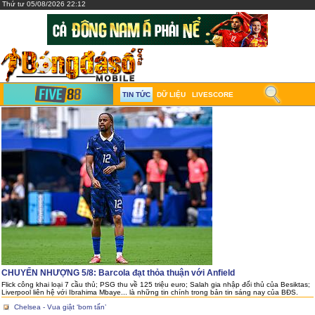
Thứ tư 05/08/2026 22:12
TIN TỨC
DỮ LIỆU
LIVESCORE
CHUYỂN NHƯỢNG 5/8: Barcola đạt thỏa thuận với Anfield
Flick công khai loại 7 cầu thủ; PSG thu về 125 triệu euro; Salah gia nhập đối thủ của Besiktas;
Liverpool liên hệ với Ibrahima Mbaye... là những tin chính trong bản tin sáng nay của BĐS.
Chelsea - Vua giật ‘bom tấn’