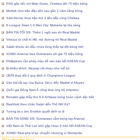
PSG gây sốc với Malo Gusto, Chelsea đòi 75 triệu bảng
Mudryk chơi trận đầu tiên sau gần 2 năm vắng bóng
Xabi Alonso thua trận thứ 2 liên tiếp cùng Chelsea
K-League Stars 1-3 Man City: Mubama lại tỏa sáng
BẢN TIN TỐI 5/8: Thêm 1 ngôi sao rời Real Madrid
Vinicius từ chối kí HĐ, mở đường rời Real Madrid
Salah khoác áo đấu chưa từng thấy tại đội bóng mới
XONG! Arsenal mua Guimaraes với giá 75 triệu bảng
Philippines cần phép màu để vào bán kết ASEAN Cup
Bị khiêu khích, Neymar cãi nhau như mổ bò
UEFA thay đổi 2 quy định ở Champions League
Ván bài tất tay của Barca: Deco đến Madrid vì Alvarez
Quốc gia Đông Nam Á công khai ủng hộ Infantino
Ronaldo gặp thầy thứ 6 ở Al-Nassr trong hoàn cảnh đặc biệt
Rashford theo chân Salah đến Thổ Nhĩ Kỳ?
Tương lai u ám, Endrick quyết định ra đi
BẢN TIN SÁNG 5/8: Guimaraes nằm trong tay Arsenal
Việt Nam và Thái Lan khó gặp nhau ở bán kết ASEAN Cup
XONG! Real phá kỉ lục chuyển nhượng vì Diomande