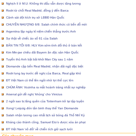
Nghịch lí ở M.U: Không thi đấu vẫn được tăng lương
Rodri từ chối Real Madrid, đồng ý đến Barca
Cảnh sát đột kích trụ sở LĐBĐ Hàn Quốc
CHUYỂN NHƯỢNG 6/8: Salah chính thức có bến đỗ mới
Argentina lập ngày kỉ niệm chiến thắng trước Anh
Sự thật về chiếc áo số 61 của Salah
BẢN TIN TỐI 6/8: HLV Kim sớm tính đối thủ ở bán kết
Kim Min-jae chiêu đãi Bayern ăn đặc sản Hàn Quốc
Tuyển thủ Anh bật bãi khỏi Man City sau 1 năm
Diomande cập bến Real Madrid, nhận đãi ngộ đặc biệt
Rodri lung lay trước đề nghị của Barca, Real gặp khó
ĐT Việt Nam có thể lên ngôi nhờ lợi thế cực lớn
CHÙM ẢNH: Vozinha ra mắt hoành tráng nhất sự nghiệp
Arsenal gửi đề nghị ‘khủng’ cho Vinicius
2 ngôi sao bị lãng quên của Tottenham trở lại tập luyện
Xong! Leipzig đón tân binh thay thế Yan Diomande
Salah nhận lương cao nhất lịch sử bóng đá Thổ Nhĩ Kỳ
Kháng cáo thành công, Samuel Eto’o được xóa án phạt
ĐT Việt Nam ‘vô đối’ về chiến tích giữ sạch lưới