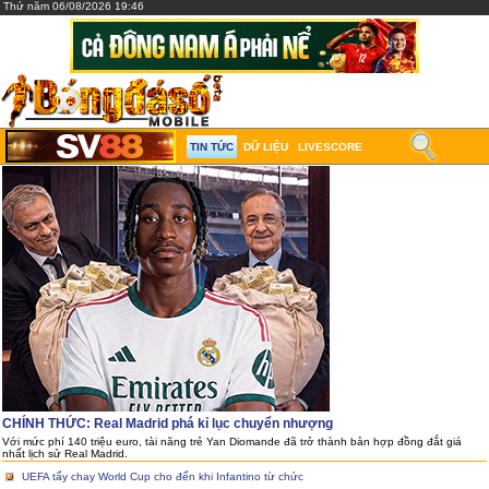
Thứ năm 06/08/2026 19:46
TIN TỨC
DỮ LIỆU
LIVESCORE
CHÍNH THỨC: Real Madrid phá kỉ lục chuyển nhượng
Với mức phí 140 triệu euro, tài năng trẻ Yan Diomande đã trở thành bản hợp đồng đắt giá
nhất lịch sử Real Madrid.
UEFA tẩy chay World Cup cho đến khi Infantino từ chức