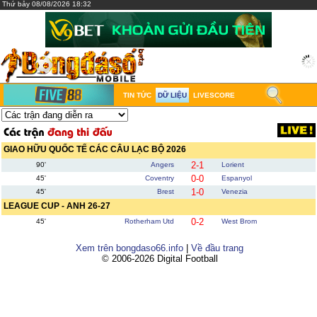
Thứ bảy 08/08/2026 18:32
TIN TỨC
DỮ LIỆU
LIVESCORE
GIAO HỮU QUỐC TẾ CÁC CÂU LẠC BỘ 2026
2-1
90'
Angers
Lorient
0-0
45'
Coventry
Espanyol
1-0
45'
Brest
Venezia
LEAGUE CUP - ANH 26-27
0-2
45'
Rotherham Utd
West Brom
Xem trên bongdaso66.info
|
Về đầu trang
© 2006-2026 Digital Football