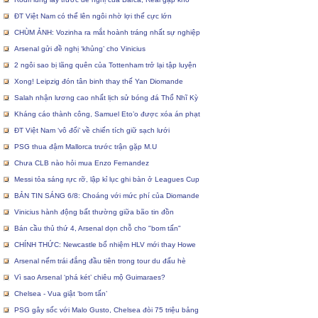
ĐT Việt Nam có thể lên ngôi nhờ lợi thế cực lớn
CHÙM ẢNH: Vozinha ra mắt hoành tráng nhất sự nghiệp
Arsenal gửi đề nghị ‘khủng’ cho Vinicius
2 ngôi sao bị lãng quên của Tottenham trở lại tập luyện
Xong! Leipzig đón tân binh thay thế Yan Diomande
Salah nhận lương cao nhất lịch sử bóng đá Thổ Nhĩ Kỳ
Kháng cáo thành công, Samuel Eto’o được xóa án phạt
ĐT Việt Nam ‘vô đối’ về chiến tích giữ sạch lưới
PSG thua đậm Mallorca trước trận gặp M.U
Chưa CLB nào hỏi mua Enzo Fernandez
Messi tỏa sáng rực rỡ, lập kỉ lục ghi bàn ở Leagues Cup
BẢN TIN SÁNG 6/8: Choáng với mức phí của Diomande
Vinicius hành động bất thường giữa bão tin đồn
Bán cầu thủ thứ 4, Arsenal dọn chỗ cho "bom tấn"
CHÍNH THỨC: Newcastle bổ nhiệm HLV mới thay Howe
Arsenal nếm trái đắng đầu tiên trong tour du đấu hè
Vì sao Arsenal ‘phá két’ chiêu mộ Guimaraes?
Chelsea - Vua giật ‘bom tấn’
PSG gây sốc với Malo Gusto, Chelsea đòi 75 triệu bảng