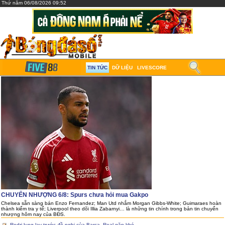
Thứ năm 06/08/2026 09:52
TIN TỨC
DỮ LIỆU
LIVESCORE
CHUYỂN NHƯỢNG 6/8: Spurs chưa hỏi mua Gakpo
Chelsea sẵn sàng bán Enzo Fernandez; Man Utd nhắm Morgan Gibbs-White; Guimaraes hoàn
thành kiểm tra y tế; Liverpool theo dõi Illia Zabarnyi… là những tin chính trong bản tin chuyển
nhượng hôm nay của BĐS.
Rodri lung lay trước đề nghị của Barca, Real gặp khó