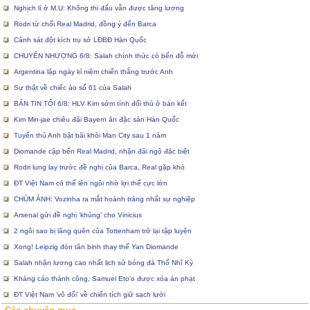
Nghịch lí ở M.U: Không thi đấu vẫn được tăng lương
Rodri từ chối Real Madrid, đồng ý đến Barca
Cảnh sát đột kích trụ sở LĐBĐ Hàn Quốc
CHUYỂN NHƯỢNG 6/8: Salah chính thức có bến đỗ mới
Argentina lập ngày kỉ niệm chiến thắng trước Anh
Sự thật về chiếc áo số 61 của Salah
BẢN TIN TỐI 6/8: HLV Kim sớm tính đối thủ ở bán kết
Kim Min-jae chiêu đãi Bayern ăn đặc sản Hàn Quốc
Tuyển thủ Anh bật bãi khỏi Man City sau 1 năm
Diomande cập bến Real Madrid, nhận đãi ngộ đặc biệt
Rodri lung lay trước đề nghị của Barca, Real gặp khó
ĐT Việt Nam có thể lên ngôi nhờ lợi thế cực lớn
CHÙM ẢNH: Vozinha ra mắt hoành tráng nhất sự nghiệp
Arsenal gửi đề nghị ‘khủng’ cho Vinicius
2 ngôi sao bị lãng quên của Tottenham trở lại tập luyện
Xong! Leipzig đón tân binh thay thế Yan Diomande
Salah nhận lương cao nhất lịch sử bóng đá Thổ Nhĩ Kỳ
Kháng cáo thành công, Samuel Eto’o được xóa án phạt
ĐT Việt Nam ‘vô đối’ về chiến tích giữ sạch lưới