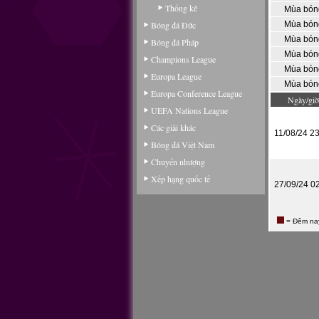
Thống kê
Mùa bón
Bóng đá Đức
Mùa bón
Mùa bón
Bóng đá Pháp
Mùa bón
Champions League
Mùa bón
Europa League
Mùa bón
Europa Conference League
Ngày/giờ
UEFA Nations League
Các giải khác
11/08/24 2
Bóng đá Việt Nam
Chuyển nhượng
Xếp hạng quốc tế
27/09/24 0
= Đêm na