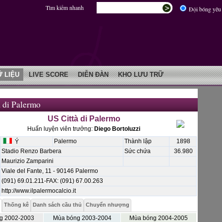
Tìm kiếm nhanh
Đội bóng yêu 
Ữ LIỆU
LIVE SCORE
DIỄN ĐÀN
KHO LƯU TRỮ
 di Palermo
US Città di Palermo
Huấn luyện viên trưởng:
Diego Bortoluzzi
Palermo
Thành lập
1898
Ý
Stadio Renzo Barbera
Sức chứa
36.980
Maurizio Zamparini
Viale del Fante, 11 - 90146 Palermo
(091) 69.01.211-FAX: (091) 67.00.263
http://www.ilpalermocalcio.it
Thống kê
Danh sách cầu thủ
Chuyển nhượng
g 2002-2003
Mùa bóng 2003-2004
Mùa bóng 2004-2005