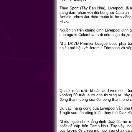
Theo Sport (Tây Ban Nha), Liverpool đã 
sàng đàm phán với đội bóng xứ Catalan. 
Anfield, chưa đạt thỏa thuận kí hợp đồn
Flick.
Nguồn tin trên khẳng định Liverpool định 
sao người Colombia ra đi nếu nhận được đ
Nhà ĐKVĐ Premier League buộc phải bá
chiêu mộ hậu vệ Jeremie Frimpong và sắp
Qua 3 mùa rưỡi khoác áo Liverpool, Dia
khoảng 60 triệu euro cho thương vụ này 
đồng thành công của đội bóng thành phố 
Dù vậy, hàng công của Liverpool vẫn phụ
1 ngôi sao tấn công khác thay thế Diaz đ
Nhiều nguồn tin khẳng định Diaz đã mơ ư
nhất để cập bến Camp Nou. Tuy vậy, ngo
quỹ lương để chiêu mộ ngôi sao chạy cánh