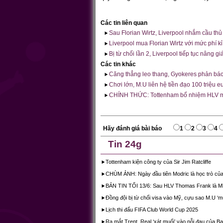
Các tin liên quan
Sau Florian Wirtz, Liverpool nhắm cầu thủ
Liverpool mua Florian Wirtz với mức phí kỉ
Bị từ chối lần 2, Liverpool tiếp tục nâng g
Các tin khác
Căng thẳng leo thang, Gyokeres phản bác 
Chơi lớn, M.U liên hệ tiền đạo 100 triệu e
CHÍNH THỨC: Tottenham bổ nhiệm HLV 
Hãy đánh giá bài báo
1
2
3
4
Tin 24g
Tottenham kiện công ty của Sir Jim Ratcliffe
CHÙM ẢNH: Ngày đầu tiên Modric là học trò của
BẢN TIN TỐI 13/6: Sau HLV Thomas Frank là 
Đồng đội bị từ chối visa vào Mỹ, cựu sao M.U ‘
Lịch thi đấu FIFA Club World Cup 2025
Ra mắt Trent, Real ‘xát muối’ vào nỗi đau của B