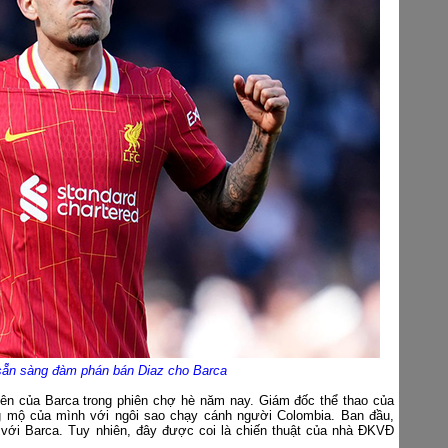
 sẵn sàng đàm phán bán Diaz cho Barca
tiên của Barca trong phiên chợ hè năm nay. Giám đốc thể thao của
 mộ của mình với ngôi sao chạy cánh người Colombia. Ban đầu,
 với Barca. Tuy nhiên, đây được coi là chiến thuật của nhà ĐKVĐ