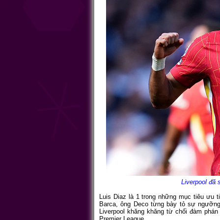
Liverpool đã
Luis Diaz là 1 trong những mục tiêu ưu 
Barca, ông Deco từng bày tỏ sự ngưỡng
Liverpool khăng khăng từ chối đàm phán
Premier League.