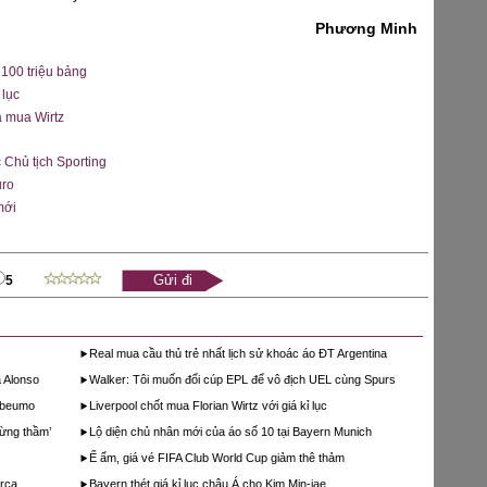
Phương Minh
 100 triệu bảng
 lục
iá mua Wirtz
Chủ tịch Sporting
uro
mới
5
Real mua cầu thủ trẻ nhất lịch sử khoác áo ĐT Argentina
 Alonso
Walker: Tôi muốn đổi cúp EPL để vô địch UEL cùng Spurs
Mbeumo
Liverpool chốt mua Florian Wirtz với giá kỉ lục
mừng thầm’
Lộ diện chủ nhân mới của áo số 10 tại Bayern Munich
Ế ẩm, giá vé FIFA Club World Cup giảm thê thảm
arca
Bayern thét giá kỉ lục châu Á cho Kim Min-jae