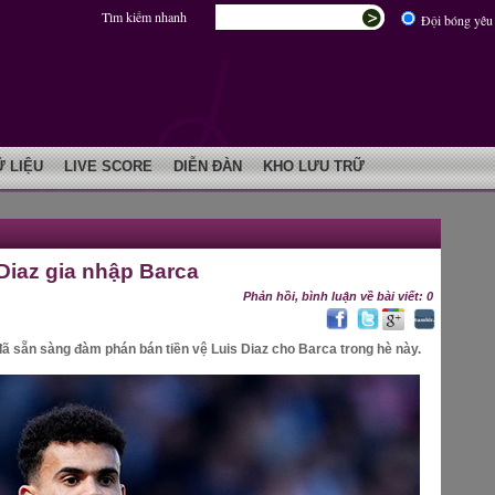
Tìm kiếm nhanh
Đội bóng yêu 
Ữ LIỆU
LIVE SCORE
DIỄN ĐÀN
KHO LƯU TRỮ
Diaz gia nhập Barca
Phản hồi, bình luận về bài viết: 0
đã sẵn sàng đàm phán bán tiền vệ Luis Diaz cho Barca trong hè này.