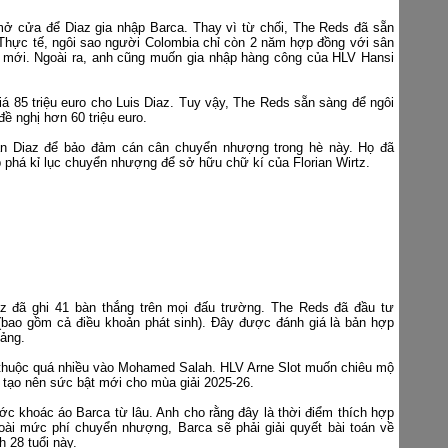
mở cửa để Diaz gia nhập Barca. Thay vì từ chối, The Reds đã sẵn
Thực tế, ngôi sao người Colombia chỉ còn 2 năm hợp đồng với sân
g mới. Ngoài ra, anh cũng muốn gia nhập hàng công của HLV Hansi
giá 85 triệu euro cho Luis Diaz. Tuy vậy, The Reds sẵn sàng để ngôi
ề nghị hơn 60 triệu euro.
n Diaz để bảo đảm cán cân chuyển nhượng trong hè này. Họ đã
 phá kỉ lục chuyển nhượng để sở hữu chữ kí của Florian Wirtz.
z đã ghi 41 bàn thắng trên mọi đấu trường. The Reds đã đầu tư
(bao gồm cả điều khoản phát sinh). Đây được đánh giá là bản hợp
cảng.
 thuộc quá nhiều vào Mohamed Salah. HLV Arne Slot muốn chiêu mộ
ể tạo nên sức bật mới cho mùa giải 2025-26.
ớc khoác áo Barca từ lâu. Anh cho rằng đây là thời điểm thích hợp
ài mức phí chuyển nhượng, Barca sẽ phải giải quyết bài toán về
 28 tuổi này.