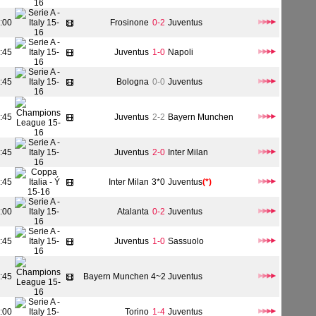
:00
Frosinone
0-2
Juventus
:45
Juventus
1-0
Napoli
:45
Bologna
0-0
Juventus
:45
Juventus
2-2
Bayern Munchen
:45
Juventus
2-0
Inter Milan
:45
Inter Milan
3*0
Juventus
(*)
:00
Atalanta
0-2
Juventus
:45
Juventus
1-0
Sassuolo
:45
Bayern Munchen
4~2
Juventus
:00
Torino
1-4
Juventus