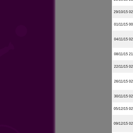
29/10/15 02
01/11/15 00
04/11/15 02
08/11/15 21
22/11/15 02
26/11/15 02
30/11/15 02
05/12/15 02
09/12/15 02