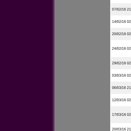
07/02/16 21
14/02/16 02
20/02/16 02
24/02/16 02
29/02/16 02
03/03/16 02
06/03/16 21
12/03/16 02
17/03/16 02
20/03/16 21