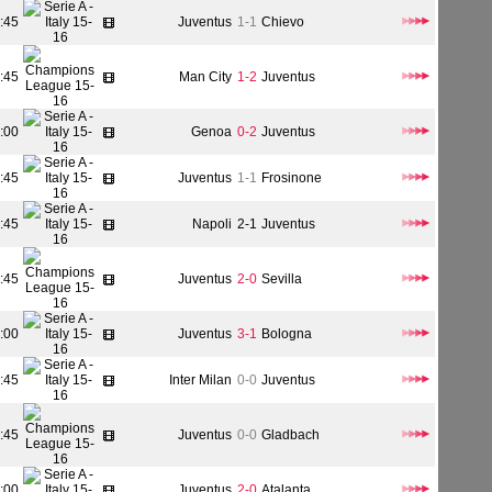
:45
Juventus
1-1
Chievo
:45
Man City
1-2
Juventus
:00
Genoa
0-2
Juventus
:45
Juventus
1-1
Frosinone
:45
Napoli
2-1
Juventus
:45
Juventus
2-0
Sevilla
:00
Juventus
3-1
Bologna
:45
Inter Milan
0-0
Juventus
:45
Juventus
0-0
Gladbach
:00
Juventus
2-0
Atalanta