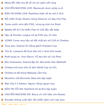
Messi tiễn biệt cha đẻ về nơi an nghỉ cuối cùng
CHUYỂN NHƯỢNG 10/8: Marmoush được phép ra đi
BẢN TIN SÁNG 10/8: Rashford nhận số áo mới ở M.U
Đổi chiến thuật, Alvarez mong Simeone xử đẹp như Pep
Torres muốn sớm đến PSG, nhượng nhà cho Rodri
Maldini tiết lộ lí do khiến Pep từ chối dẫn dắt Italia
Hậu vệ Premier League trở lại PSG sau 10 năm
XONG! Como mua hậu vệ đắt nhất lịch sử CLB từ Chelsea
Thua đau, Arsenal vỡ mộng giành Emirates Cup
Thủ tệ, Liverpool để thua trận thứ 2 dưới thời Iraola
Rodri quay xe, chọn Barca: Vố đau lịch sử của Real
Đón Guimaraes, Arsenal lập tức đàm phán bán Martinelli
Chelsea hỏi mua nhà vô địch World Cup và UCL
Chelsea bị đội bóng Malaysia cầm hòa
Mourinho chê Bernerdo Silva lười tập luyện
Man City 3-1 Atletico: Ngược dòng ngoạn mục
BẢN TIN TỐI 9/8: Rashford trở lại M.U tập luyện
CHUYỂN NHƯỢNG 9/8: Barca chi 120 triệu cho Alvarez
Ronaldo không xuất hiện vẫn khiến đám cưới náo loạn