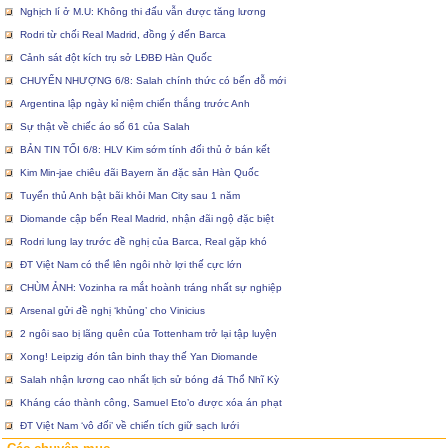
Nghịch lí ở M.U: Không thi đấu vẫn được tăng lương
Rodri từ chối Real Madrid, đồng ý đến Barca
Cảnh sát đột kích trụ sở LĐBĐ Hàn Quốc
CHUYỂN NHƯỢNG 6/8: Salah chính thức có bến đỗ mới
Argentina lập ngày kỉ niệm chiến thắng trước Anh
Sự thật về chiếc áo số 61 của Salah
BẢN TIN TỐI 6/8: HLV Kim sớm tính đối thủ ở bán kết
Kim Min-jae chiêu đãi Bayern ăn đặc sản Hàn Quốc
Tuyển thủ Anh bật bãi khỏi Man City sau 1 năm
Diomande cập bến Real Madrid, nhận đãi ngộ đặc biệt
Rodri lung lay trước đề nghị của Barca, Real gặp khó
ĐT Việt Nam có thể lên ngôi nhờ lợi thế cực lớn
CHÙM ẢNH: Vozinha ra mắt hoành tráng nhất sự nghiệp
Arsenal gửi đề nghị ‘khủng’ cho Vinicius
2 ngôi sao bị lãng quên của Tottenham trở lại tập luyện
Xong! Leipzig đón tân binh thay thế Yan Diomande
Salah nhận lương cao nhất lịch sử bóng đá Thổ Nhĩ Kỳ
Kháng cáo thành công, Samuel Eto’o được xóa án phạt
ĐT Việt Nam ‘vô đối’ về chiến tích giữ sạch lưới