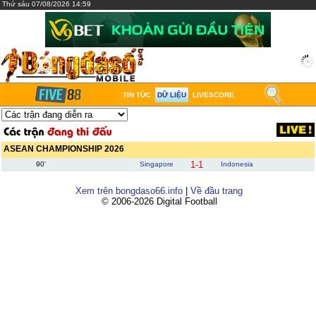
Thứ sáu 07/08/2026 14:59
TIN TỨC
DỮ LIỆU
LIVESCORE
ASEAN CHAMPIONSHIP 2026
1-1
90'
Singapore
Indonesia
Xem trên bongdaso66.info
|
Về đầu trang
© 2006-2026 Digital Football