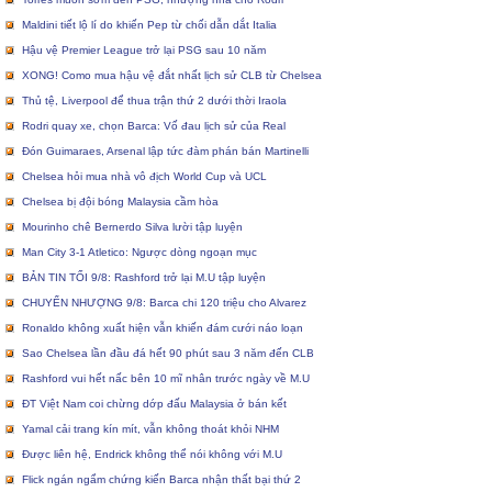
Maldini tiết lộ lí do khiến Pep từ chối dẫn dắt Italia
Hậu vệ Premier League trở lại PSG sau 10 năm
XONG! Como mua hậu vệ đắt nhất lịch sử CLB từ Chelsea
Thủ tệ, Liverpool để thua trận thứ 2 dưới thời Iraola
Rodri quay xe, chọn Barca: Vố đau lịch sử của Real
Đón Guimaraes, Arsenal lập tức đàm phán bán Martinelli
Chelsea hỏi mua nhà vô địch World Cup và UCL
Chelsea bị đội bóng Malaysia cầm hòa
Mourinho chê Bernerdo Silva lười tập luyện
Man City 3-1 Atletico: Ngược dòng ngoạn mục
BẢN TIN TỐI 9/8: Rashford trở lại M.U tập luyện
CHUYỂN NHƯỢNG 9/8: Barca chi 120 triệu cho Alvarez
Ronaldo không xuất hiện vẫn khiến đám cưới náo loạn
Sao Chelsea lần đầu đá hết 90 phút sau 3 năm đến CLB
Rashford vui hết nấc bên 10 mĩ nhân trước ngày về M.U
ĐT Việt Nam coi chừng dớp đấu Malaysia ở bán kết
Yamal cải trang kín mít, vẫn không thoát khỏi NHM
Được liên hệ, Endrick không thể nói không với M.U
Flick ngán ngẩm chứng kiến Barca nhận thất bại thứ 2