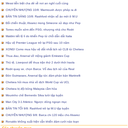
Messi tiễn biệt cha đẻ về nơi an nghỉ cuối cùng
CHUYỂN NHƯỢNG 10/8: Marmoush được phép ra đi
BẢN TIN SÁNG 10/8: Rashford nhận số áo mới ở M.U
Đổi chiến thuật, Alvarez mong Simeone xử đẹp như Pep
Torres muốn sớm đến PSG, nhượng nhà cho Rodri
Maldini tiết lộ lí do khiến Pep từ chối dẫn dắt Italia
Hậu vệ Premier League trở lại PSG sau 10 năm
XONG! Como mua hậu vệ đắt nhất lịch sử CLB từ Chelsea
Thua đau, Arsenal vỡ mộng giành Emirates Cup
Thủ tệ, Liverpool để thua trận thứ 2 dưới thời Iraola
Rodri quay xe, chọn Barca: Vố đau lịch sử của Real
Đón Guimaraes, Arsenal lập tức đàm phán bán Martinelli
Chelsea hỏi mua nhà vô địch World Cup và UCL
Chelsea bị đội bóng Malaysia cầm hòa
Mourinho chê Bernerdo Silva lười tập luyện
Man City 3-1 Atletico: Ngược dòng ngoạn mục
BẢN TIN TỐI 9/8: Rashford trở lại M.U tập luyện
CHUYỂN NHƯỢNG 9/8: Barca chi 120 triệu cho Alvarez
Ronaldo không xuất hiện vẫn khiến đám cưới náo loạn