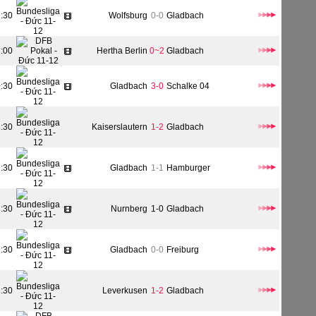
1:30
Wolfsburg
0-0
Gladbach
1:00
Hertha Berlin
0~2
Gladbach
0:30
Gladbach
3-0
Schalke 04
1:30
Kaiserslautern
1-2
Gladbach
2:30
Gladbach
1-1
Hamburger
1:30
Nurnberg
1-0
Gladbach
1:30
Gladbach
0-0
Freiburg
1:30
Leverkusen
1-2
Gladbach