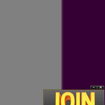
?n
?�ng