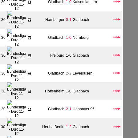
0:30
Gladbach
1-0
Kaiserslautern
0:30
Hamburger
0-1
Gladbach
0:30
Gladbach
1-0
Nurnberg
0:30
Freiburg
1-0
Gladbach
0:30
Gladbach
2-2
Leverkusen
0:30
Hoffenheim
1-0
Gladbach
0:30
Gladbach
2-1
Hannover 96
:30
Hertha Berlin
1-2
Gladbach