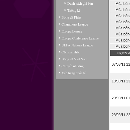
Danh sách ghi bàn
Mùa bón
Thống kê
Mùa bón
Mùa bón
Bóng đá Pháp
Mùa bón
Champions League
Mùa bón
Europa League
Mùa bón
Europa Conference League
Mùa bón
UEFA Nations League
Mùa bón
Các giải khác
Ngày/giờ
Bóng đá Việt Nam
07/08/11 2
Chuyển nhượng
Xếp hạng quốc tế
13/08/11 2
20/08/11 0
28/08/11 2