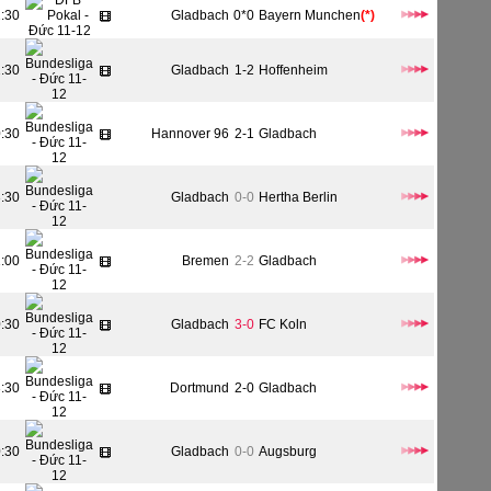
2:30
Gladbach
0*0
Bayern Munchen
(*)
1:30
Gladbach
1-2
Hoffenheim
0:30
Hannover 96
2-1
Gladbach
3:30
Gladbach
0-0
Hertha Berlin
1:00
Bremen
2-2
Gladbach
0:30
Gladbach
3-0
FC Koln
3:30
Dortmund
2-0
Gladbach
0:30
Gladbach
0-0
Augsburg