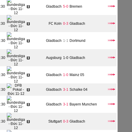
:30
Gladbach
5-0
Bremen
:30
FC Koln
0-3
Gladbach
1:30
Gladbach
1-1
Dortmund
1:30
Augsburg
1-0
Gladbach
3:30
Gladbach
1-0
Mainz 05
2:30
Gladbach
3-1
Schalke 04
2:30
Gladbach
3-1
Bayern Munchen
3:30
Stuttgart
0-3
Gladbach