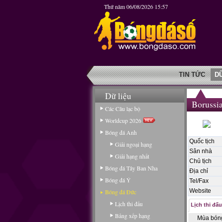
Thứ năm 06/08/2026 15:57
TIN TỨC
D
Dữ liệu
Borussi
Các Câu lạc bộ
Worldcup 2026
Bóng đá Anh
Quốc tịch
Giải ngoại hạng
Sân nhà
Giải hạng nhất
Chủ tịch
Bóng đá Tây Ban Nha
Địa chỉ
Bóng đá Ý
Tel/Fax
Website
Bóng đá Đức
Lịch thi đấu
Lịch thi đấu
Bảng xếp hạng
Mùa bón