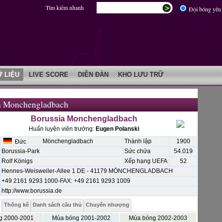
Tìm kiếm nhanh
Đội bóng yêu 
Ữ LIỆU
LIVE SCORE
DIỄN ĐÀN
KHO LƯU TRỮ
a Monchengladbach
Borussia Monchengladbach
Huấn luyện viên trưởng:
Eugen Polanski
Mönchengladbach
Thành lập
1900
Đức
Borussia-Park
Sức chứa
54.019
Rolf Königs
Xếp hạng UEFA
52
Hennes-Weisweiler-Allee 1 DE - 41179 MÖNCHENGLADBACH
+49 2161 9293 1000-FAX: +49 2161 9293 1009
http://www.borussia.de
Thống kê
Danh sách cầu thủ
Chuyển nhượng
g 2000-2001
Mùa bóng 2001-2002
Mùa bóng 2002-2003