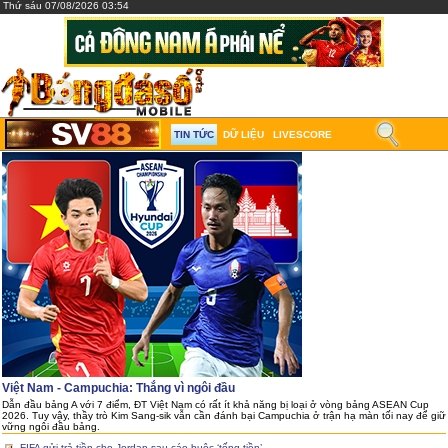
Thứ sáu 07/08/2026 03:54
TIN TỨC
DỮ LIỆU
LIVESCORE
Việt Nam - Campuchia: Thắng vì ngôi đầu
Dẫn đầu bảng A với 7 điểm, ĐT Việt Nam có rất ít khả năng bị loại ở vòng bảng ASEAN Cup
2026. Tuy vậy, thầy trò Kim Sang-sik vẫn cần đánh bại Campuchia ở trận hạ màn tối nay để giữ
vững ngôi đầu bảng.
FIFA gửi trả tiền cho Jordan sau cáo buộc ‘tống tiền’