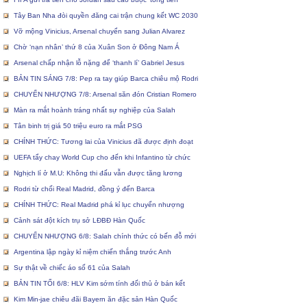
Tây Ban Nha đòi quyền đăng cai trận chung kết WC 2030
Vỡ mộng Vinicius, Arsenal chuyển sang Julian Alvarez
Chờ ‘nạn nhân’ thứ 8 của Xuân Son ở Đông Nam Á
Arsenal chấp nhận lỗ nặng để ‘thanh lí’ Gabriel Jesus
BẢN TIN SÁNG 7/8: Pep ra tay giúp Barca chiêu mộ Rodri
CHUYỂN NHƯỢNG 7/8: Arsenal săn đón Cristian Romero
Màn ra mắt hoành tráng nhất sự nghiệp của Salah
Tân binh trị giá 50 triệu euro ra mắt PSG
CHÍNH THỨC: Tương lai của Vinicius đã được định đoạt
UEFA tẩy chay World Cup cho đến khi Infantino từ chức
Nghịch lí ở M.U: Không thi đấu vẫn được tăng lương
Rodri từ chối Real Madrid, đồng ý đến Barca
CHÍNH THỨC: Real Madrid phá kỉ lục chuyển nhượng
Cảnh sát đột kích trụ sở LĐBĐ Hàn Quốc
CHUYỂN NHƯỢNG 6/8: Salah chính thức có bến đỗ mới
Argentina lập ngày kỉ niệm chiến thắng trước Anh
Sự thật về chiếc áo số 61 của Salah
BẢN TIN TỐI 6/8: HLV Kim sớm tính đối thủ ở bán kết
Kim Min-jae chiêu đãi Bayern ăn đặc sản Hàn Quốc