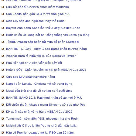
Cựu nữ bác sĩ Chelsea châm biếm Mourinho
Sao Leeds ‘nắn gân’ M.U trước trận giao hữu
Man City sắp đón ngôi sao thay thế Rodri
Bayern vinh danh Kane lần thứ 2 đoạt Golden Shoe
Rodri khiến De Jong bất an, căng thẳng với Barca gia tăng
Tỉ phú Amazon sắp hoàn tất mua cổ phần Liverpool
BẢN TIN TỐI 10/8: Thêm 1 sao Barca chấn thương nặng
Arsenal chưa rõ ngày trở lại của Saliba và Timber
Pha kiến tạo như diễn viên xiếc gây sốt
Hoàng Đức - Chân chuyền lợi hại nhất ASEAN Cup 2026
Cựu sao M.U phải thay khớp háng
Napoli bán Lukaku, Chelsea mở cờ trong bụng
Messi tiễn biệt cha đẻ về nơi an nghỉ cuối cùng
BẢN TIN SÁNG 10/8: Rashford nhận số áo mới ở M.U
Đổi chiến thuật, Alvarez mong Simeone xử đẹp như Pep
ĐH xuất sắc nhất vòng bảng ASEAN Cup 2026
Torres muốn sớm đến PSG, nhượng nhà cho Rodri
Maldini tiết lộ lí do khiến Pep từ chối dẫn dắt Italia
Hậu vệ Premier League trở lại PSG sau 10 năm