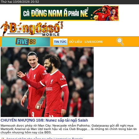
Thứ hai 10/08/2026 20:52
TIN TỨC
DỮ LIỆU
LIVESCORE
CHUYỂN NHƯỢNG 10/8: Nunez sắp tái ngộ Salah
Marmoush được phép rời Man City; Newcastle nhắm Palhinha; Galatasaray gửi đề nghị mua
Martinelli; Arsenal và Man Utd tranh hậu vệ của Club Brugge… là những tin chính trong bản tin
chuyển nhượng hôm nay của BĐS.
Arsenal nhăm nhe nẫng tay trên Liverpool vụ Barcola