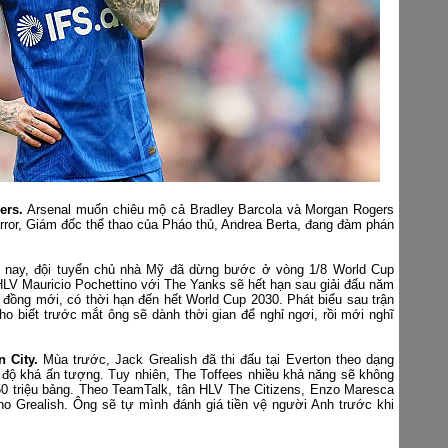
ers.
Arsenal muốn chiêu mộ cả Bradley Barcola và Morgan Rogers
ror, Giám đốc thể thao của Pháo thủ, Andrea Berta, đang đàm phán
 nay, đội tuyển chủ nhà Mỹ đã dừng bước ở vòng 1/8 World Cup
HLV Mauricio Pochettino với The Yanks sẽ hết hạn sau giải đấu năm
đồng mới, có thời hạn đến hết World Cup 2030. Phát biểu sau trận
ho biết trước mắt ông sẽ dành thời gian để nghỉ ngơi, rồi mới nghĩ
 City.
Mùa trước, Jack Grealish đã thi đấu tại Everton theo dạng
độ khá ấn tượng. Tuy nhiên, The Toffees nhiều khả năng sẽ không
 50 triệu bảng. Theo TeamTalk, tân HLV The Citizens, Enzo Maresca
ho Grealish. Ông sẽ tự mình đánh giá tiền vệ người Anh trước khi