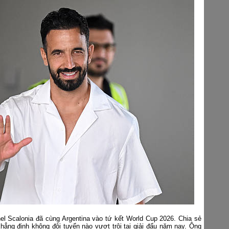
el Scalonia đã cùng Argentina vào tứ kết World Cup 2026. Chia sẻ
khẳng định không đội tuyển nào vượt trội tại giải đấu năm nay. Ông