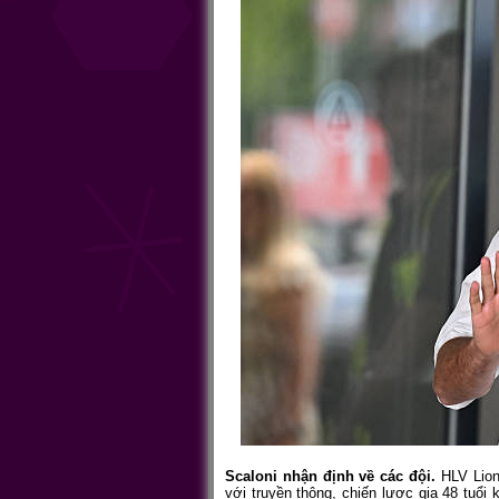
Scaloni nhận định về các đội.
HLV Lion
với truyền thông, chiến lược gia 48 tuổi 