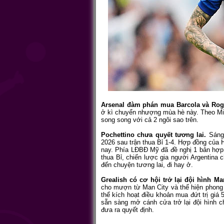
Arsenal đàm phán mua Barcola và Rog
ở kì chuyển nhượng mùa hè này. Theo Mir
song song với cả 2 ngôi sao trên.
Pochettino chưa quyết tương lai.
Sáng
2026 sau trận thua Bỉ 1-4. Hợp đồng của 
nay. Phía LĐBĐ Mỹ đã đề nghị 1 bản hợp 
thua Bỉ, chiến lược gia người Argentina c
đến chuyện tương lai, đi hay ở.
Grealish có cơ hội trở lại đội hình Man
cho mượn từ Man City và thể hiện phong 
thể kích hoạt điều khoản mua đứt trị giá
sẵn sàng mở cánh cửa trở lại đội hình c
đưa ra quyết định.