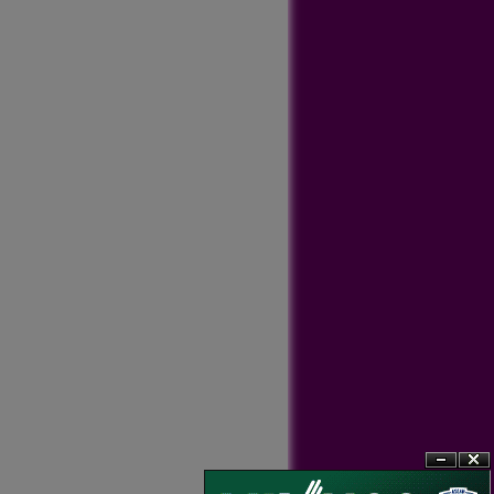
?n
?�ng