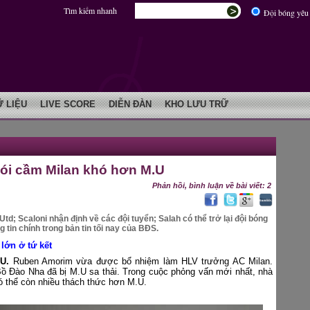
Tìm kiếm nhanh
Đội bóng yêu 
Ữ LIỆU
LIVE SCORE
DIỄN ĐÀN
KHO LƯU TRỮ
nói cầm Milan khó hơn M.U
Phản hồi, bình luận về bài viết: 2
d; Scaloni nhận định về các đội tuyển; Salah có thể trở lại đội bóng
tin chính trong bản tin tối nay của BĐS.
lớn ở tứ kết
U.
Ruben Amorim vừa được bổ nhiệm làm HLV trưởng AC Milan.
ồ Đào Nha đã bị M.U sa thải. Trong cuộc phỏng vấn mới nhất, nhà
có thể còn nhiều thách thức hơn M.U.