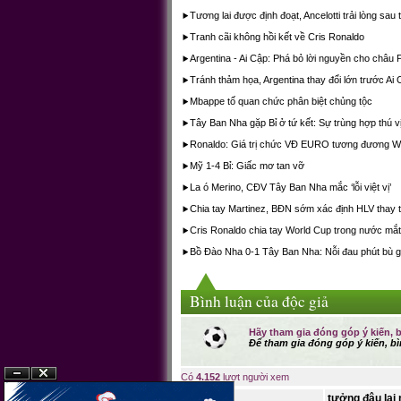
Tương lai được định đoạt, Ancelotti trải lòng sau t
Tranh cãi không hồi kết về Cris Ronaldo
Argentina - Ai Cập: Phá bỏ lời nguyền cho châu 
Tránh thảm họa, Argentina thay đổi lớn trước Ai
Mbappe tố quan chức phân biệt chủng tộc
Tây Ban Nha gặp Bỉ ở tứ kết: Sự trùng hợp thú v
Ronaldo: Giá trị chức VĐ EURO tương đương W
Mỹ 1-4 Bỉ: Giấc mơ tan vỡ
La ó Merino, CĐV Tây Ban Nha mắc ‘lỗi việt vị’
Chia tay Martinez, BĐN sớm xác định HLV thay 
Cris Ronaldo chia tay World Cup trong nước mắt
Bồ Đào Nha 0-1 Tây Ban Nha: Nỗi đau phút bù g
Bình luận của độc giả
Hãy tham gia đóng góp ý kiến, b
Để tham gia đóng góp ý kiến, bì
Có
4.152
lượt người xem
?n
?�ng
tưởng đâu lại 