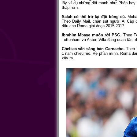
lấy ví dụ những đội mạnh như Pháp hay 
thấp hơn.
Salah có thể trở lại đội bóng cũ.
Moham
Theo Daily Mail, chân sút người Ai Cập 
đấu cho Roma giai đoạn 2015-2017.
Ibrahim Mbaye muốn rời PSG.
Theo Fo
Tottenham và Aston Villa đang quan tâm đế
Chelsea sẵn sàng bán Garnacho.
Theo F
1 năm chiêu mộ. Về phần mình, Roma đa
xảy ra.