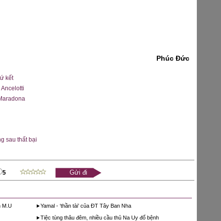
Phúc Đức
ứ kết
Ancelotti
 Maradona
ng sau thất bại
5
n M.U
Yamal - ‘thần tài’ của ĐT Tây Ban Nha
Tiệc tùng thâu đêm, nhiều cầu thủ Na Uy đổ bệnh