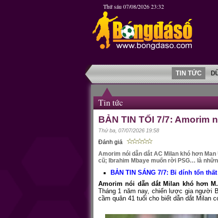
Thứ sáu 07/08/2026 23:32
TIN TỨC
D
Tin tức
BẢN TIN TỐI 7/7: Amorim 
Thứ ba, 07/07/2026 19:58
Đánh giá
Amorim nói dẵn dắt AC Milan khó hơn Man Ut
cũ; Ibrahim Mbaye muốn rời PSG… là những 
BẢN TIN SÁNG 7/7: Bỉ dính tổn thất 
Amorim nói dẵn dắt Milan khó hơn M.
Tháng 1 năm nay, chiến lược gia người B
cầm quân 41 tuổi cho biết dẫn dắt Milan 