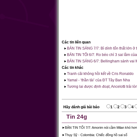
Các tin liên quan
BẢN TIN SÁNG 7/7: Bỉ dính tổn thất lớn ở t
BẢN TIN TỐI 6/7: Ro béo chỉ 3 sai lầm của 
BẢN TIN SÁNG 6/7: Bellingham sánh vai
Các tin khác
Tranh cãi không hồi kết về Cris Ronaldo
Yamal - ‘thần tài’ của ĐT Tây Ban Nha
Tương lai được định đoạt, Ancelotti trải lò
Hãy đánh giá bài báo
1
2
3
4
Tin 24g
BẢN TIN TỐI 7/7: Amorim nói cầm Milan khó hơ
Thụy Sỹ - Colombia: Chiếc đồng hồ sai số