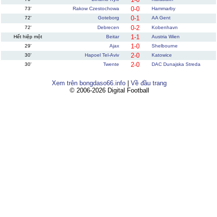
0-0
73'
Rakow Czestochowa
Hammarby
0-1
72'
Goteborg
AA Gent
0-2
72'
Debrecen
Kobenhavn
1-1
Hết hiệp một
Beitar
Austria Wien
1-0
29'
Ajax
Shelbourne
2-0
30'
Hapoel Tel-Aviv
Katowice
2-0
30'
Twente
DAC Dunajska Streda
Xem trên bongdaso66.info
|
Về đầu trang
© 2006-2026 Digital Football