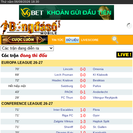
Thứ năm 06/08/2026 18:30
TIN TỨC
DỮ LIỆU
LIVESCORE
EUROPA LEAGUE 26-27
0-0
70'
Lincoln
Omonia
0-0
69'
Lech Poznan
KI Klaksvik
0-0
72'
Hradec Kralove
Besiktas
0-0
Hết hiệp một
Salzburg
Pafos
0-1
43'
PAOK
Anderlecht
0-0
29'
FC Thun
Vikingur Reykjavik
CONFERENCE LEAGUE 26-27
1-0
71'
Inter Escaldes
Flora
1-0
71'
Riga FC
Gyor
1-3
71'
Zalgiris Vilnius
Hajduk Split
0-0
71'
Sheriff
St. Gallen
1-0
70'
Dinamo Kyiv
Karabakh